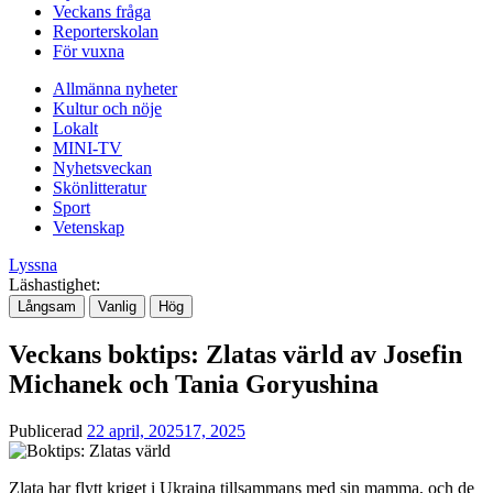
Veckans fråga
Reporterskolan
För vuxna
Nödvändiga
Dessa kakor
Allmänna nyheter
går inte att
Kultur och nöje
välja bort. De
Lokalt
behövs för att
MINI-TV
hemsidan
Nyhetsveckan
över huvud
Skönlitteratur
taget ska
Sport
fungera.
Vetenskap
Lyssna
Läshastighet:
Statistik
Långsam
Vanlig
Hög
För att vi ska
kunna
Veckans boktips: Zlatas värld av Josefin
förbättra
hemsidans
Michanek och Tania Goryushina
funktionalitet
och
uppbyggnad,
Publicerad
22 april, 2025
17, 2025
baserat på
hur hemsidan
Zlata har flytt kriget i Ukraina tillsammans med sin mamma, och de
används.