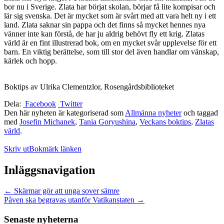
bor nu i Sverige. Zlata har börjat skolan, börjar få lite kompisar och
lär sig svenska. Det är mycket som är svårt med att vara helt ny i ett
land. Zlata saknar sin pappa och det finns så mycket hennes nya
Upplevelse
vänner inte kan förstå, de har ju aldrig behövt fly ett krig. Zlatas
För att vår
värld är en fint illustrerad bok, om en mycket svår upplevelse för ett
hemsida ska
barn. En viktig berättelse, som till stor del även handlar om vänskap,
prestera så
kärlek och hopp.
bra som
möjligt
under ditt
Boktips av Ulrika Clementzlor, Rosengårdsbiblioteket
besök. Om
Dela:
Facebook
Twitter
du nekar de
Den här nyheten är kategoriserad som
Allmänna nyheter
och taggad
här kakorna
med
Josefin Michanek
,
Tania Goryushina
,
Veckans boktips
,
Zlatas
kommer viss
värld
.
funktionalitet
att försvinna
Skriv ut
Bokmärk länken
från
hemsidan.
Inläggsnavigation
Marknadsföring
←
Skärmar gör att unga sover sämre
Påven ska begravas utanför Vatikanstaten
→
Genom att dela
med dig av dina
intressen och ditt
Senaste nyheterna