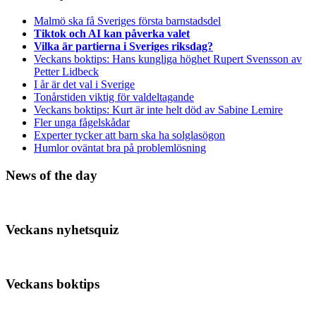
beteende när du
surfar ökar du
Malmö ska få Sveriges första barnstadsdel
chansen att få se
Tiktok och AI kan påverka valet
personligt
Vilka är partierna i Sveriges riksdag?
anpassat innehåll
Veckans boktips: Hans kungliga höghet Rupert Svensson av
och erbjudanden.
Petter Lidbeck
I år är det val i Sverige
Tonårstiden viktig för valdeltagande
Veckans boktips: Kurt är inte helt död av Sabine Lemire
Fler unga fågelskådar
Experter tycker att barn ska ha solglasögon
Humlor oväntat bra på problemlösning
News of the day
Veckans nyhetsquiz
Veckans boktips