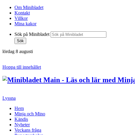
Om Minibladet
Kontakt
Villkor
Mina kakor
Sök på Minibladet
Sök
lördag 8 augusti
Hoppa till innehållet
Lyssna
Hem
Minja och Mino
Kändis
Nyheter
Veckans fråga