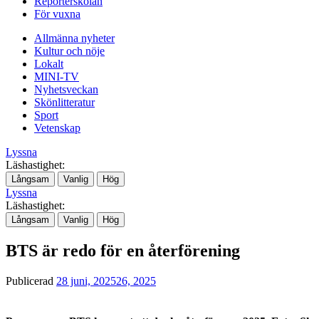
Reporterskolan
För vuxna
Allmänna nyheter
Kultur och nöje
Lokalt
MINI-TV
Nyhetsveckan
Skönlitteratur
Sport
Vetenskap
Lyssna
Läshastighet:
Långsam
Vanlig
Hög
Lyssna
Läshastighet:
Långsam
Vanlig
Hög
BTS är redo för en återförening
Publicerad
28 juni, 2025
26, 2025