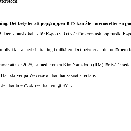
tterstock.
ing. Det betyder att popgruppen BTS kan återförenas efter en pau
Deras musik kallas för K-pop vilket står för koreansk popmusik. K-pop k
vit klara med sin träning i militären. Det betyder att de nu förberede
kommer att ske 2025, sa medlemmen Kim Nam-Joon (RM) för två år sedan
Han skriver på Weverse att han har saknat sina fans.
a den här tiden”, skriver han enligt SVT.