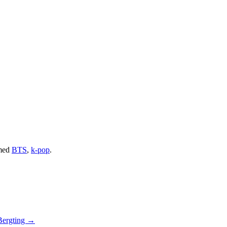
med
BTS
,
k-pop
.
Bergting
→