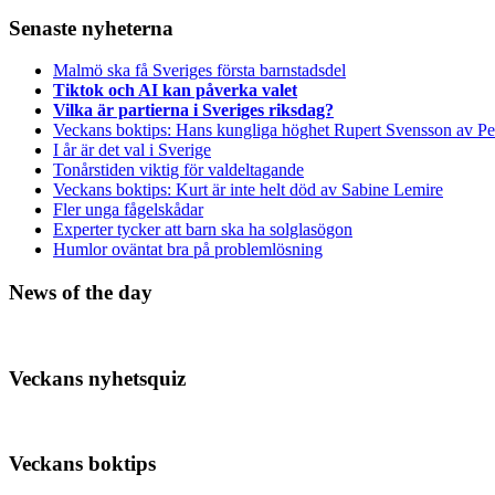
Senaste nyheterna
Malmö ska få Sveriges första barnstadsdel
Tiktok och AI kan påverka valet
Vilka är partierna i Sveriges riksdag?
Veckans boktips: Hans kungliga höghet Rupert Svensson av Pe
I år är det val i Sverige
Tonårstiden viktig för valdeltagande
Veckans boktips: Kurt är inte helt död av Sabine Lemire
Fler unga fågelskådar
Experter tycker att barn ska ha solglasögon
Humlor oväntat bra på problemlösning
News of the day
Veckans nyhetsquiz
Veckans boktips