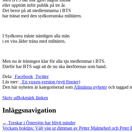
eller uppträtt inför publik på tre år.
Det beror på att medlemmarna i BTS
har tränat med den sydkoreanska militären.
I Sydkorea måste nämligen alla män
i en viss ålder träna med militären.
Men nu är träningen klar för alla sju medlemmar i BTS.
Därför har BTS sagt att de nu ska återförenas som band.
Dela:
Facebook
Twitter
Läs mer:
En vuxen-version (nytt fönster)
Den här nyheten är kategoriserad som
Allmänna nyheter
och taggad 
Skriv ut
Bokmärk länken
Inläggsnavigation
←
Torskar i Östersjön har blivit mindre
Veckans boktips: Välj väg ur dimman av Petter Malmehed och Peter 