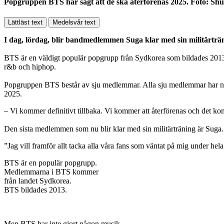
Popgruppen BTS har sagt att de ska återförenas 2025. Foto: Shu
Lättläst text
Medelsvår text
I dag, lördag, blir bandmedlemmen Suga klar med sin militärträn
BTS är en väldigt populär popgrupp från Sydkorea som bildades 2013. 
r&b och hiphop.
Popgruppen BTS består av sju medlemmar. Alla sju medlemmar har nu bli
2025.
– Vi kommer definitivt tillbaka. Vi kommer att återförenas och det 
Den sista medlemmen som nu blir klar med sin militärträning är Suga. 
”Jag vill framför allt tacka alla våra fans som väntat på mig under hel
BTS är en populär popgrupp.
Medlemmarna i BTS kommer
från landet Sydkorea.
BTS bildades 2013.
Men BTS har inte gjort någon musik