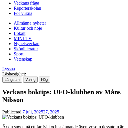
Veckans fråga
Reporterskolan
För vuxna
Allmänna nyheter
Kultur och nöje
Lokalt
MINI-TV
Nyhetsveckan
Skönlitteratur
Sport
Vetenskap
Lyssna
Läshastighet:
Långsam
Vanlig
Hög
Veckans boktips: UFO-klubben av Måns
Nilsson
Publicerad
7 juli, 2025
27, 2025
Är du sugen på ett fartfyllt och spännande äventyr som dessutom är