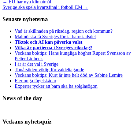
←
EU har nya klimatmål
Sverige ska spela kvartsfinal i fotboll-EM
→
Senaste nyheterna
Vad är skillnaden på riksdag, region och kommun?
Malmö ska få Sveriges första barnstadsdel
Tiktok och AI kan påverka valet
Vilka är partierna i Sveriges riksdag?
Veckans boktips: Hans kungliga höghet Rupert Svensson av
Petter Lidbeck
I år är det val i Sverige
Tonårstiden viktig för valdeltagande
Veckans boktips: Kurt är inte helt död av Sabine Lemire
Fler unga fågelskådar
Experter tycker att barn ska ha solglasögon
News of the day
Veckans nyhetsquiz