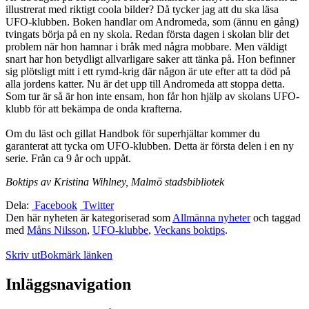
illustrerat med riktigt coola bilder? Då tycker jag att du ska läsa
UFO-klubben. Boken handlar om Andromeda, som (ännu en gång)
tvingats börja på en ny skola. Redan första dagen i skolan blir det
problem när hon hamnar i bråk med några mobbare. Men väldigt
snart har hon betydligt allvarligare saker att tänka på. Hon befinner
sig plötsligt mitt i ett rymd-krig där någon är ute efter att ta död på
alla jordens katter. Nu är det upp till Andromeda att stoppa detta.
Som tur är så är hon inte ensam, hon får hon hjälp av skolans UFO-
klubb för att bekämpa de onda krafterna.
Om du läst och gillat Handbok för superhjältar kommer du
garanterat att tycka om UFO-klubben. Detta är första delen i en ny
serie. Från ca 9 år och uppåt.
Boktips av Kristina Wihlney, Malmö stadsbibliotek
Dela:
Facebook
Twitter
Den här nyheten är kategoriserad som
Allmänna nyheter
och taggad
med
Måns Nilsson
,
UFO-klubbe
,
Veckans boktips
.
Skriv ut
Bokmärk länken
Inläggsnavigation