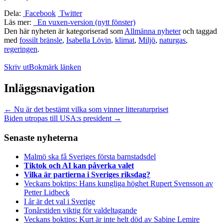
Dela:
Facebook
Twitter
Läs mer:
En vuxen-version (nytt fönster)
Den här nyheten är kategoriserad som
Allmänna nyheter
och taggad
med
fossilt bränsle
,
Isabella Lövin
,
klimat
,
Miljö
,
naturgas
,
regeringen
.
Skriv ut
Bokmärk länken
Inläggsnavigation
←
Nu är det bestämt vilka som vinner litteraturpriset
Biden utropas till USA:s president
→
Senaste nyheterna
Malmö ska få Sveriges första barnstadsdel
Tiktok och AI kan påverka valet
Vilka är partierna i Sveriges riksdag?
Veckans boktips: Hans kungliga höghet Rupert Svensson av
Petter Lidbeck
I år är det val i Sverige
Tonårstiden viktig för valdeltagande
Veckans boktips: Kurt är inte helt död av Sabine Lemire