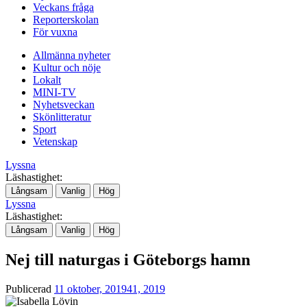
Veckans fråga
Reporterskolan
För vuxna
Allmänna nyheter
Kultur och nöje
Lokalt
MINI-TV
Nyhetsveckan
Skönlitteratur
Sport
Vetenskap
Lyssna
Läshastighet:
Långsam
Vanlig
Hög
Lyssna
Läshastighet:
Långsam
Vanlig
Hög
Nej till naturgas i Göteborgs hamn
Publicerad
11 oktober, 2019
41, 2019