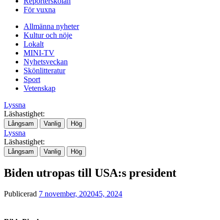
Reporterskolan
För vuxna
Allmänna nyheter
Kultur och nöje
Lokalt
MINI-TV
Nyhetsveckan
Skönlitteratur
Sport
Vetenskap
Lyssna
Läshastighet:
Långsam
Vanlig
Hög
Lyssna
Läshastighet:
Långsam
Vanlig
Hög
Biden utropas till USA:s president
Publicerad
7 november, 2020
45, 2024