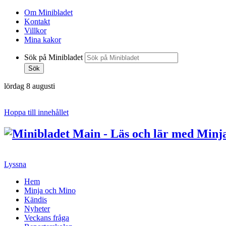
Om Minibladet
Kontakt
Villkor
Mina kakor
Sök på Minibladet
Sök
lördag 8 augusti
Hoppa till innehållet
Lyssna
Hem
Minja och Mino
Kändis
Nyheter
Veckans fråga