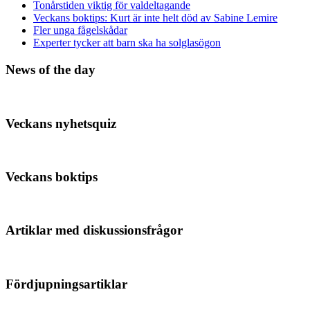
Tonårstiden viktig för valdeltagande
Veckans boktips: Kurt är inte helt död av Sabine Lemire
Fler unga fågelskådar
Experter tycker att barn ska ha solglasögon
News of the day
Veckans nyhetsquiz
Veckans boktips
Artiklar med diskussionsfrågor
Fördjupningsartiklar