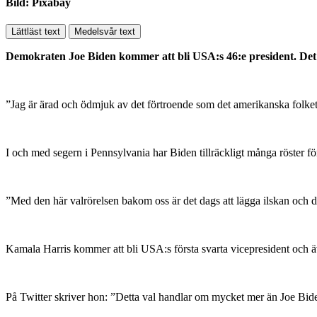
Bild: Pixabay
Lättläst text
Medelsvår text
Demokraten Joe Biden kommer att bli USA:s 46:e president. Det st
”Jag är ärad och ödmjuk av det förtroende som det amerikanska folket h
I och med segern i Pennsylvania har Biden tillräckligt många röster för
”Med den här valrörelsen bakom oss är det dags att lägga ilskan och 
Kamala Harris kommer att bli USA:s första svarta vicepresident och ä
På Twitter skriver hon: ”Detta val handlar om mycket mer än Joe Bide