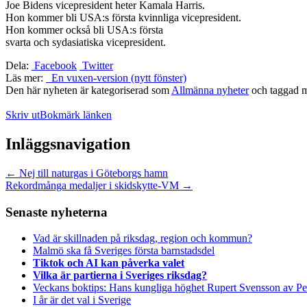
Joe Bidens vicepresident heter Kamala Harris.
Hon kommer bli USA:s första kvinnliga vicepresident.
Hon kommer också bli USA:s första
svarta och sydasiatiska vicepresident.
Dela:
Facebook
Twitter
Läs mer:
En vuxen-version (nytt fönster)
Den här nyheten är kategoriserad som
Allmänna nyheter
och taggad 
Skriv ut
Bokmärk länken
Inläggsnavigation
←
Nej till naturgas i Göteborgs hamn
Rekordmånga medaljer i skidskytte-VM
→
Senaste nyheterna
Vad är skillnaden på riksdag, region och kommun?
Malmö ska få Sveriges första barnstadsdel
Tiktok och AI kan påverka valet
Vilka är partierna i Sveriges riksdag?
Veckans boktips: Hans kungliga höghet Rupert Svensson av Pe
I år är det val i Sverige