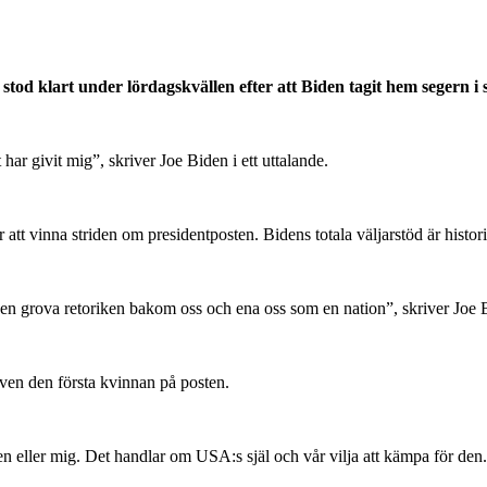
od klart under lördagskvällen efter att Biden tagit hem segern i 
ar givit mig”, skriver Joe Biden i ett uttalande.
 att vinna striden om presidentposten. Bidens totala väljarstöd är histo
den grova retoriken bakom oss och ena oss som en nation”, skriver Joe 
ven den första kvinnan på posten.
n eller mig. Det handlar om USA:s själ och vår vilja att kämpa för den