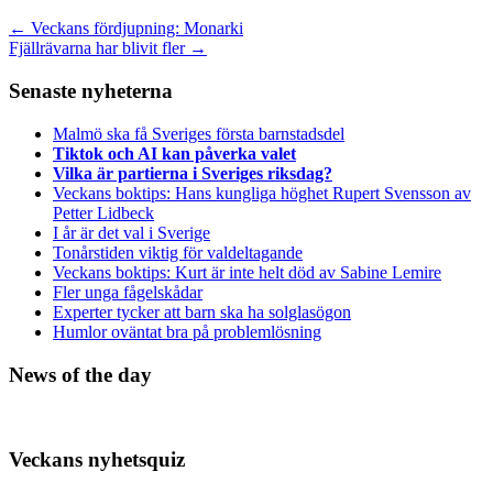
←
Veckans fördjupning: Monarki
Fjällrävarna har blivit fler
→
Senaste nyheterna
Malmö ska få Sveriges första barnstadsdel
Tiktok och AI kan påverka valet
Vilka är partierna i Sveriges riksdag?
Veckans boktips: Hans kungliga höghet Rupert Svensson av
Petter Lidbeck
I år är det val i Sverige
Tonårstiden viktig för valdeltagande
Veckans boktips: Kurt är inte helt död av Sabine Lemire
Fler unga fågelskådar
Experter tycker att barn ska ha solglasögon
Humlor oväntat bra på problemlösning
News of the day
Veckans nyhetsquiz