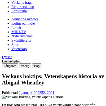
Veckans fråga
Reporterskolan
För vuxna
Allmänna nyheter
Kultur och nöje
Lokalt
MINI-TV
Nyhetsveckan
Skönlitteratur
Sport
Vetenskap
Lyssna
Läshastighet:
Långsam
Vanlig
Hög
Veckans boktips: Vetenskapens historia av
Abigail Wheatley
Publicerad
2 januari, 2022
52, 2021
En bok som presenterar 100 olika vetenskapliga händelser från