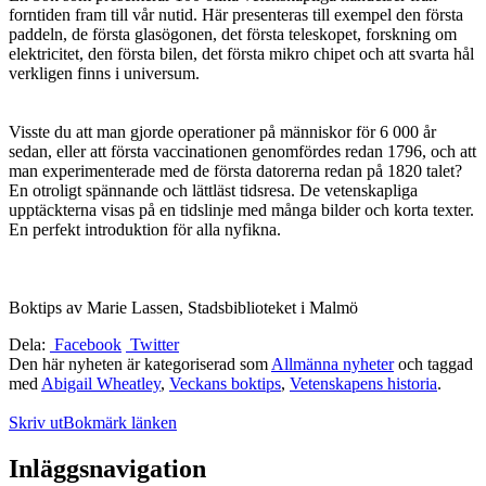
forntiden fram till vår nutid. Här presenteras till exempel den första
paddeln, de första glasögonen, det första teleskopet, forskning om
elektricitet, den första bilen, det första mikro chipet och att svarta hål
verkligen finns i universum.
Visste du att man gjorde operationer på människor för 6 000 år
sedan, eller att första vaccinationen genomfördes redan 1796, och att
man experimenterade med de första datorerna redan på 1820 talet?
En otroligt spännande och lättläst tidsresa. De vetenskapliga
upptäckterna visas på en tidslinje med många bilder och korta texter.
En perfekt introduktion för alla nyfikna.
Boktips av Marie Lassen, Stadsbiblioteket i Malmö
Dela:
Facebook
Twitter
Den här nyheten är kategoriserad som
Allmänna nyheter
och taggad
med
Abigail Wheatley
,
Veckans boktips
,
Vetenskapens historia
.
Skriv ut
Bokmärk länken
Inläggsnavigation