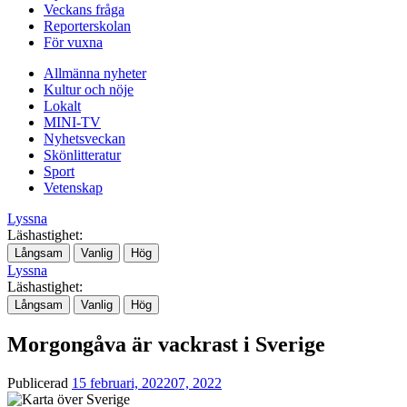
Veckans fråga
Reporterskolan
För vuxna
Allmänna nyheter
Kultur och nöje
Lokalt
MINI-TV
Nyhetsveckan
Skönlitteratur
Sport
Vetenskap
Lyssna
Läshastighet:
Långsam
Vanlig
Hög
Lyssna
Läshastighet:
Långsam
Vanlig
Hög
Morgongåva är vackrast i Sverige
Publicerad
15 februari, 2022
07, 2022