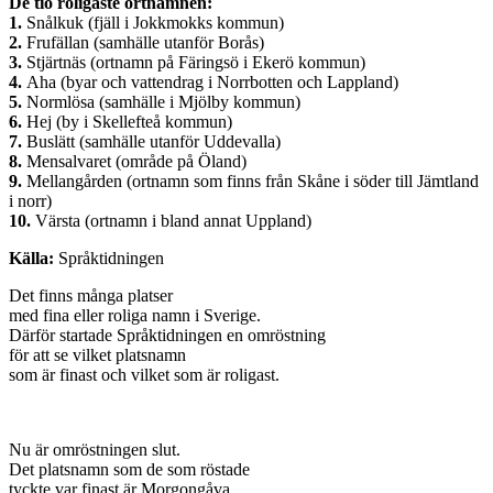
De tio roligaste ortnamnen:
1.
Snålkuk (fjäll i Jokkmokks kommun)
2.
Frufällan (samhälle utanför Borås)
3.
Stjärtnäs (ortnamn på Färingsö i Ekerö kommun)
4.
Aha (byar och vattendrag i Norrbotten och Lappland)
5.
Normlösa (samhälle i Mjölby kommun)
6.
Hej (by i Skellefteå kommun)
7.
Buslätt (samhälle utanför Uddevalla)
8.
Mensalvaret (område på Öland)
9.
Mellangården (ortnamn som finns från Skåne i söder till Jämtland
i norr)
10.
Värsta (ortnamn i bland annat Uppland)
Källa:
Språktidningen
Det finns många platser
med fina eller roliga namn i Sverige.
Därför startade Språktidningen en omröstning
för att se vilket platsnamn
som är finast och vilket som är roligast.
Nu är omröstningen slut.
Det platsnamn som de som röstade
tyckte var finast är Morgongåva.