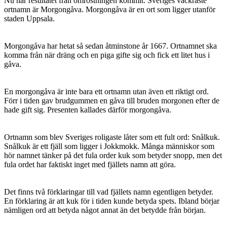
Nu har resultatet från omröstningen kommit. Sveriges vackraste
ortnamn är Morgongåva. Morgongåva är en ort som ligger utanför
staden Uppsala.
Morgongåva har hetat så sedan åtminstone år 1667. Ortnamnet ska
komma från när dräng och en piga gifte sig och fick ett litet hus i
gåva.
En morgongåva är inte bara ett ortnamn utan även ett riktigt ord.
Förr i tiden gav brudgummen en gåva till bruden morgonen efter de
hade gift sig. Presenten kallades därför morgongåva.
Ortnamn som blev Sveriges roligaste låter som ett fult ord: Snålkuk.
Snålkuk är ett fjäll som ligger i Jokkmokk. Många människor som
hör namnet tänker på det fula order kuk som betyder snopp, men det
fula ordet har faktiskt inget med fjällets namn att göra.
Det finns två förklaringar till vad fjällets namn egentligen betyder.
En förklaring är att kuk för i tiden kunde betyda spets. Ibland börjar
nämligen ord att betyda något annat än det betydde från början.