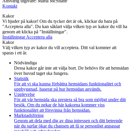
Ansvarig utgivare: Maria McShane
Kontakt
Kakor
Vi bjuder på kakor! Om du tycker det är ok, klickar du bara på
"Acceptera alla". Du kan såklart välja vilken typ av kakor du vill ha
genom att klicka på "Inställningar".
Inställningar
Acceptera alla
Kakor
Välj vilken typ av kakor du vill acceptera. Ditt val kommer att
sparas i ett år.
Nödvändiga
Dessa kakor går inte att välja bort. De behövs för att hemsidan
över huvud taget ska fungera.
Statistik
För att vi ska kunna förbättra hemsidans funktionalitet och
uppbyggnad, baserat på hur hemsidan används.
Upplevelse
För att vår hemsida ska prestera så bra som möjligt under ditt
besök. Om du nekar de här kakorna kommer viss
funktionalitet att försvinna från hemsidan.
Marknadsföring
Genom att dela med dig av dina intressen och ditt beteende
när du surfar ökar du chansen att få se personligt anpassat