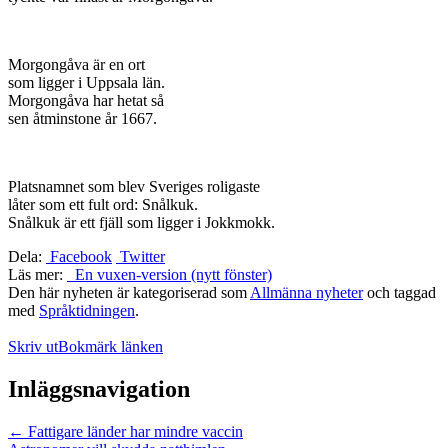
Morgongåva är en ort
som ligger i Uppsala län.
Morgongåva har hetat så
sen åtminstone år 1667.
Platsnamnet som blev Sveriges roligaste
låter som ett fult ord: Snålkuk.
Snålkuk är ett fjäll som ligger i Jokkmokk.
Dela:
Facebook
Twitter
Läs mer:
En vuxen-version (nytt fönster)
Den här nyheten är kategoriserad som
Allmänna nyheter
och taggad
med
Språktidningen
.
Skriv ut
Bokmärk länken
Inläggsnavigation
←
Fattigare länder har mindre vaccin