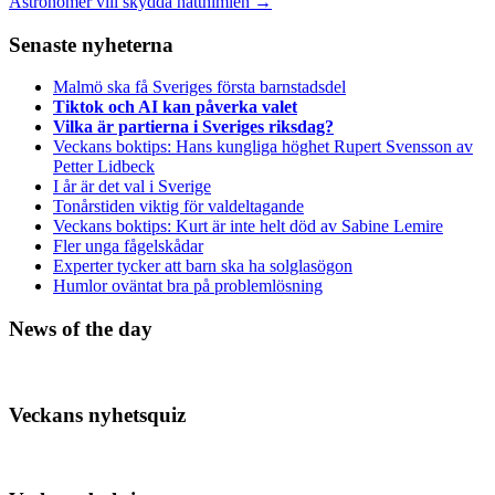
Astronomer vill skydda natthimlen
→
Senaste nyheterna
Malmö ska få Sveriges första barnstadsdel
Tiktok och AI kan påverka valet
Vilka är partierna i Sveriges riksdag?
Veckans boktips: Hans kungliga höghet Rupert Svensson av
Petter Lidbeck
I år är det val i Sverige
Tonårstiden viktig för valdeltagande
Veckans boktips: Kurt är inte helt död av Sabine Lemire
Fler unga fågelskådar
Experter tycker att barn ska ha solglasögon
Humlor oväntat bra på problemlösning
News of the day
Veckans nyhetsquiz