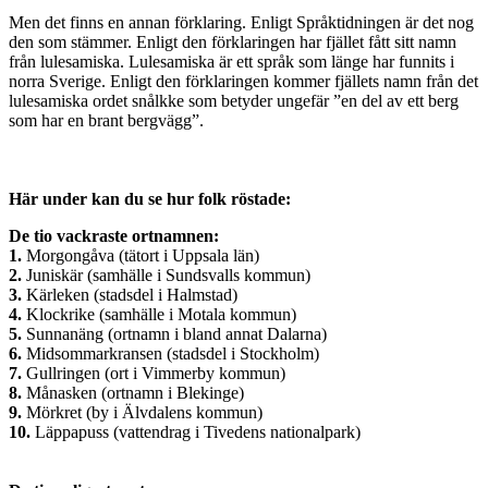
Men det finns en annan förklaring. Enligt Språktidningen är det nog
den som stämmer. Enligt den förklaringen har fjället fått sitt namn
från lulesamiska. Lulesamiska är ett språk som länge har funnits i
norra Sverige. Enligt den förklaringen kommer fjällets namn från det
lulesamiska ordet snålkke som betyder ungefär ”en del av ett berg
som har en brant bergvägg”.
Här under kan du se hur folk röstade:
De tio vackraste ortnamnen:
1.
Morgongåva (tätort i Uppsala län)
2.
Juniskär (samhälle i Sundsvalls kommun)
3.
Kärleken (stadsdel i Halmstad)
4.
Klockrike (samhälle i Motala kommun)
5.
Sunnanäng (ortnamn i bland annat Dalarna)
6.
Midsommarkransen (stadsdel i Stockholm)
7.
Gullringen (ort i Vimmerby kommun)
8.
Månasken (ortnamn i Blekinge)
9.
Mörkret (by i Älvdalens kommun)
10.
Läppapuss (vattendrag i Tivedens nationalpark)