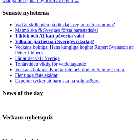
Många blir sjuka i ny form av covid
→
Senaste nyheterna
Vad är skillnaden på riksdag, region och kommun?
Malmö ska få Sveriges första barnstadsdel
Tiktok och AI kan påverka valet
Vilka är partierna i Sveriges riksdag?
Veckans boktips: Hans kungliga höghet Rupert Svensson av
Petter Lidbeck
I år är det val i Sverige
Tonårstiden viktig för valdeltagande
Veckans boktips: Kurt är inte helt död av Sabine Lemire
Fler unga fågelskådar
Experter tycker att barn ska ha solglasögon
News of the day
Veckans nyhetsquiz