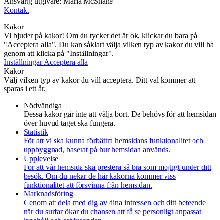
Ansvarig utgivare: Maria McShane
Kontakt
Kakor
Vi bjuder på kakor! Om du tycker det är ok, klickar du bara på
"Acceptera alla". Du kan såklart välja vilken typ av kakor du vill ha
genom att klicka på "Inställningar".
Inställningar
Acceptera alla
Kakor
Välj vilken typ av kakor du vill acceptera. Ditt val kommer att
sparas i ett år.
Nödvändiga
Dessa kakor går inte att välja bort. De behövs för att hemsidan
över huvud taget ska fungera.
Statistik
För att vi ska kunna förbättra hemsidans funktionalitet och
uppbyggnad, baserat på hur hemsidan används.
Upplevelse
För att vår hemsida ska prestera så bra som möjligt under ditt
besök. Om du nekar de här kakorna kommer viss
funktionalitet att försvinna från hemsidan.
Marknadsföring
Genom att dela med dig av dina intressen och ditt beteende
när du surfar ökar du chansen att få se personligt anpassat