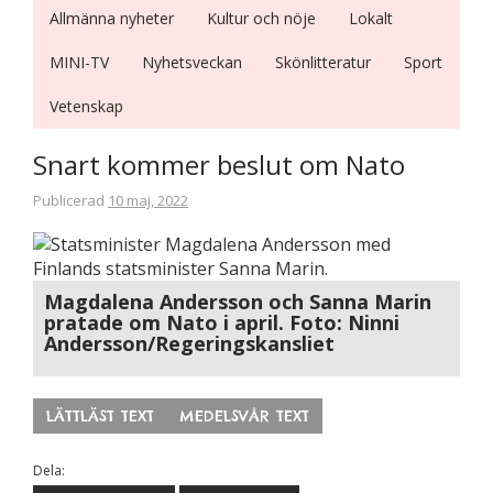
Allmänna nyheter
Kultur och nöje
Lokalt
MINI-TV
Nyhetsveckan
Skönlitteratur
Sport
Vetenskap
Nödvändiga
Snart kommer beslut om Nato
Dessa kakor
går inte att
Publicerad
10 maj, 2022
välja bort. De
behövs för
att hemsidan
över huvud
Magdalena Andersson och Sanna Marin
taget ska
pratade om Nato i april. Foto: Ninni
fungera.
Andersson/Regeringskansliet
Statistik
LÄTTLÄST TEXT
MEDELSVÅR TEXT
För att vi ska
kunna
Dela:
förbättra