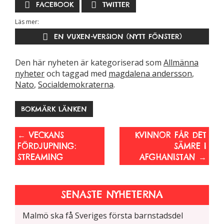
FACEBOOK
TWITTER
hemsidans
funktionalitet
Läs mer:
och
EN VUXEN-VERSION (NYTT FÖNSTER)
uppbyggnad,
baserat på
hur hemsidan
Den här nyheten är kategoriserad som
Allmänna
används.
nyheter
och taggad med
magdalena andersson
,
Nato
,
Socialdemokraterna
.
Upplevelse
BOKMÄRK LÄNKEN
För att vår
hemsida ska
←
VECKANS
KVINNOR FÅR DET
prestera så
FÖRDJUPNING:
SÄMRE I
bra som
STREAMING
AFGHANISTAN
→
möjligt
under ditt
besök. Om
SENASTE NYHETERNA
du nekar de
här kakorna
Malmö ska få Sveriges första barnstadsdel
kommer viss