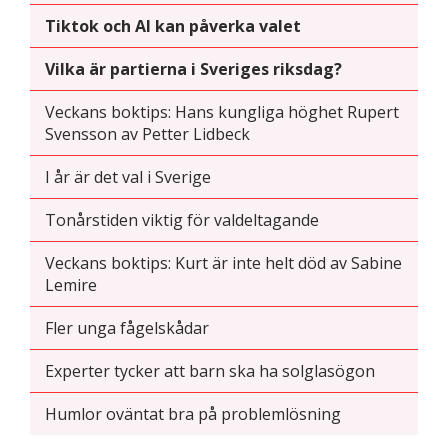
funktionalitet
Tiktok och AI kan påverka valet
att försvinna
från
Vilka är partierna i Sveriges riksdag?
hemsidan.
Veckans boktips: Hans kungliga höghet Rupert
Svensson av Petter Lidbeck
Marknadsföring
Genom att dela
I år är det val i Sverige
med dig av dina
intressen och ditt
Tonårstiden viktig för valdeltagande
beteende när du
surfar ökar du
Veckans boktips: Kurt är inte helt död av Sabine
chansen att få se
Lemire
personligt
anpassat innehåll
Fler unga fågelskådar
och erbjudanden.
Experter tycker att barn ska ha solglasögon
Humlor oväntat bra på problemlösning