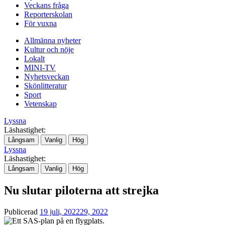
Veckans fråga
Reporterskolan
För vuxna
Allmänna nyheter
Kultur och nöje
Lokalt
MINI-TV
Nyhetsveckan
Skönlitteratur
Sport
Vetenskap
Lyssna
Läshastighet:
Långsam
Vanlig
Hög
Lyssna
Läshastighet:
Långsam
Vanlig
Hög
Nu slutar piloterna att strejka
Publicerad
19 juli, 2022
29, 2022