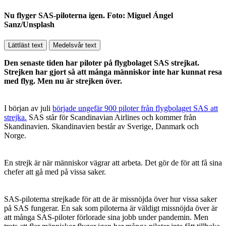
Nu flyger SAS-piloterna igen. Foto: Miguel Ángel
Sanz/Unsplash
Lättläst text
Medelsvår text
Den senaste tiden har piloter på flygbolaget SAS strejkat.
Strejken har gjort så att många människor inte har kunnat resa
med flyg. Men nu är strejken över.
I början av juli
började ungefär 900 piloter från flygbolaget SAS att
strejka.
SAS står för Scandinavian Airlines och kommer från
Skandinavien. Skandinavien består av Sverige, Danmark och
Norge.
En strejk är när människor vägrar att arbeta. Det gör de för att få sina
chefer att gå med på vissa saker.
SAS-piloterna strejkade för att de är missnöjda över hur vissa saker
på SAS fungerar. En sak som piloterna är väldigt missnöjda över är
att många SAS-piloter förlorade sina jobb under pandemin. Men