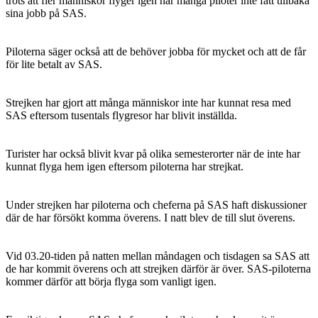
trots att fler människor flyger igen har många piloter inte fått tillbaka
sina jobb på SAS.
Piloterna säger också att de behöver jobba för mycket och att de får
för lite betalt av SAS.
Strejken har gjort att många människor inte har kunnat resa med
SAS eftersom tusentals flygresor har blivit inställda.
Turister har också blivit kvar på olika semesterorter när de inte har
kunnat flyga hem igen eftersom piloterna har strejkat.
Under strejken har piloterna och cheferna på SAS haft diskussioner
där de har försökt komma överens. I natt blev de till slut överens.
Vid 03.20-tiden på natten mellan måndagen och tisdagen sa SAS att
de har kommit överens och att strejken därför är över. SAS-piloterna
kommer därför att börja flyga som vanligt igen.