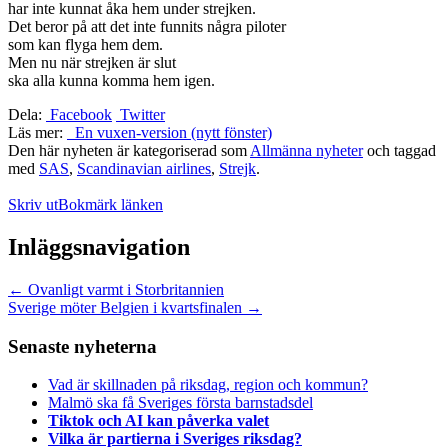
har inte kunnat åka hem under strejken.
Det beror på att det inte funnits några piloter
som kan flyga hem dem.
Men nu när strejken är slut
ska alla kunna komma hem igen.
Dela:
Facebook
Twitter
Läs mer:
En vuxen-version (nytt fönster)
Den här nyheten är kategoriserad som
Allmänna nyheter
och taggad
med
SAS
,
Scandinavian airlines
,
Strejk
.
Skriv ut
Bokmärk länken
Inläggsnavigation
←
Ovanligt varmt i Storbritannien
Sverige möter Belgien i kvartsfinalen
→
Senaste nyheterna
Vad är skillnaden på riksdag, region och kommun?
Malmö ska få Sveriges första barnstadsdel
Tiktok och AI kan påverka valet
Vilka är partierna i Sveriges riksdag?