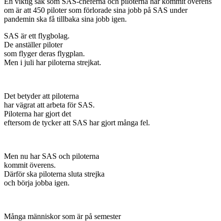
En viktig sak som SAS-cheferna och piloterna har kommit överens
om är att 450 piloter som förlorade sina jobb på SAS under
pandemin ska få tillbaka sina jobb igen.
SAS är ett flygbolag.
De anställer piloter
som flyger deras flygplan.
Men i juli har piloterna strejkat.
Det betyder att piloterna
har vägrat att arbeta för SAS.
Piloterna har gjort det
eftersom de tycker att SAS har gjort många fel.
Men nu har SAS och piloterna
kommit överens.
Därför ska piloterna sluta strejka
och börja jobba igen.
Många människor som är på semester