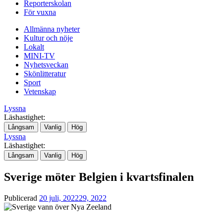
Reporterskolan
För vuxna
Allmänna nyheter
Kultur och nöje
Lokalt
MINI-TV
Nyhetsveckan
Skönlitteratur
Sport
Vetenskap
Lyssna
Läshastighet:
Långsam
Vanlig
Hög
Lyssna
Läshastighet:
Långsam
Vanlig
Hög
Sverige möter Belgien i kvartsfinalen
Publicerad
20 juli, 2022
29, 2022