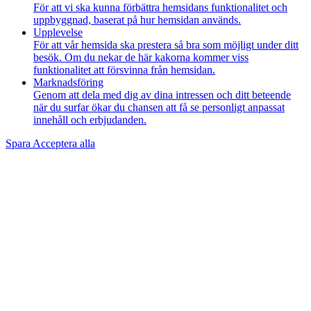
För att vi ska kunna förbättra hemsidans funktionalitet och
uppbyggnad, baserat på hur hemsidan används.
Upplevelse
För att vår hemsida ska prestera så bra som möjligt under ditt
besök. Om du nekar de här kakorna kommer viss
funktionalitet att försvinna från hemsidan.
Marknadsföring
Genom att dela med dig av dina intressen och ditt beteende
när du surfar ökar du chansen att få se personligt anpassat
innehåll och erbjudanden.
Spara
Acceptera alla