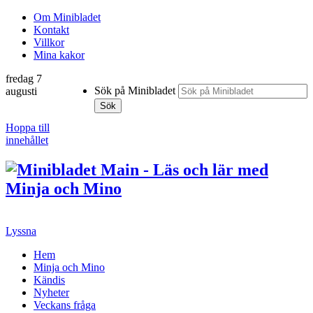
Om Minibladet
Kontakt
Villkor
Mina kakor
fredag 7
Sök på Minibladet
augusti
Sök
Hoppa till
innehållet
Lyssna
Hem
Minja och Mino
Kändis
Nyheter
Veckans fråga