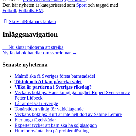
Den här nyheten är kategoriserad som
Sport
och taggad med
Fotboll
,
Fotbolls-EM
.
Skriv ut
Bokmärk länken
Inläggsnavigation
←
Nu slutar piloterna att strejka
Ny faktabok handlar om svordomar
→
Senaste nyheterna
Malmö ska få Sveriges första barnstadsdel
Tiktok och AI kan påverka valet
Vilka är partierna i Sveriges riksdag?
Veckans boktips: Hans kungliga höghet Rupert Svensson av
Petter Lidbeck
I år är det val i Sverige
Tonårstiden viktig för valdeltagande
Veckans boktips: Kurt är inte helt död av Sabine Lemire
Fler unga fågelskådar
Experter tycker att barn ska ha solglasögon
Humlor oväntat bra på problemlösning