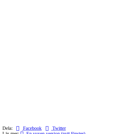
Dela:
Facebook
Twitter
Läs mer:
En vuxen-version (nytt fönster)