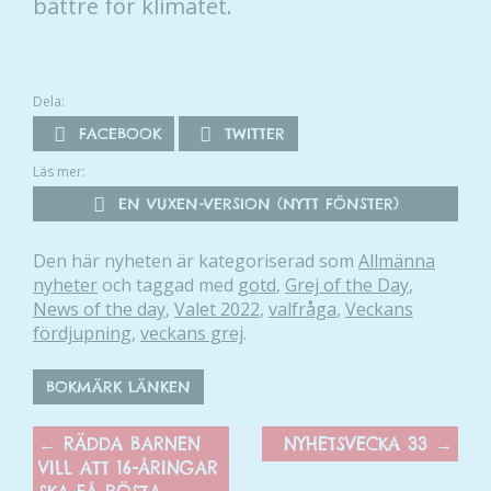
bättre för klimatet.
Dela:
FACEBOOK
TWITTER
Läs mer:
EN VUXEN-VERSION (NYTT FÖNSTER)
Den här nyheten är kategoriserad som
Allmänna
nyheter
och taggad med
gotd
,
Grej of the Day
,
News of the day
,
Valet 2022
,
valfråga
,
Veckans
fördjupning
,
veckans grej
.
BOKMÄRK LÄNKEN
←
RÄDDA BARNEN
NYHETSVECKA 33
→
VILL ATT 16-ÅRINGAR