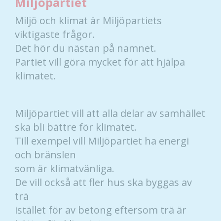
Miljöpartiet
intressen och ditt
beteende när du
Miljö och klimat är Miljöpartiets
surfar ökar du
viktigaste frågor.
chansen att få se
Det hör du nästan på namnet.
personligt
anpassat innehåll
Partiet vill göra mycket för att hjälpa
och erbjudanden.
klimatet.
Miljöpartiet vill att alla delar av samhället
ska bli bättre för klimatet.
Till exempel vill Miljöpartiet ha energi
och bränslen
som är klimatvänliga.
De vill också att fler hus ska byggas av
trä
istället för av betong eftersom trä är