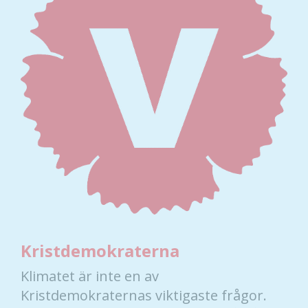
Kristdemokraterna
Nödvändiga
Dessa kakor
Klimatet är inte en av
går inte att
Kristdemokraternas viktigaste frågor.
välja bort. De