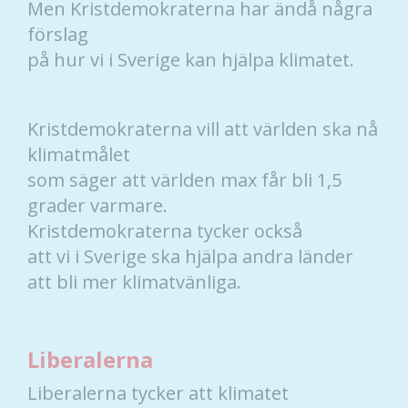
Men Kristdemokraterna har ändå några
behövs för
att hemsidan
förslag
över huvud
på hur vi i Sverige kan hjälpa klimatet.
taget ska
fungera.
Kristdemokraterna vill att världen ska nå
Statistik
klimatmålet
För att vi ska
som säger att världen max får bli 1,5
kunna
grader varmare.
förbättra
Kristdemokraterna tycker också
hemsidans
funktionalitet
att vi i Sverige ska hjälpa andra länder
och
att bli mer klimatvänliga.
uppbyggnad,
baserat på
hur hemsidan
används.
Liberalerna
Liberalerna tycker att klimatet