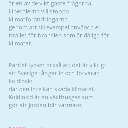
är en av de viktigaste frågorna.
Upplevelse
För att vår
Liberalerna vill stoppa
hemsida ska
klimatförändringarna
prestera så
genom att till exempel använda el
bra som
istället för bränslen som är dåliga för
möjligt
under ditt
klimatet.
besök. Om
du nekar de
här kakorna
Partiet tycker också att det är viktigt
kommer viss
att Sverige fångar in och förvarar
funktionalitet
att försvinna
koldioxid
från
där den inte kan skada klimatet.
hemsidan.
Koldioxid är en växthusgas som
gör att jorden blir varmare.
Marknadsföring
Genom att dela
med dig av dina