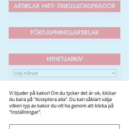
ARTIKLAR MED DISKUSSIONSFRÅGOR
FÖRDJUPNINGSARTIKLAR
NYHETSARKIV
Vi bjuder på kakor! Om du tycker det är ok, klickar
du bara på "Acceptera alla". Du kan såklart välja
vilken typ av kakor du vill ha genom att klicka på
Om Minibladet
Kontakt
Villkor
Mina kakor
"Inställningar".
Minibladet tillhandahålls av: