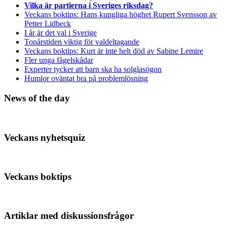
Vilka är partierna i Sveriges riksdag?
Veckans boktips: Hans kungliga höghet Rupert Svensson av
Petter Lidbeck
I år är det val i Sverige
Tonårstiden viktig för valdeltagande
Veckans boktips: Kurt är inte helt död av Sabine Lemire
Fler unga fågelskådar
Experter tycker att barn ska ha solglasögon
Humlor oväntat bra på problemlösning
News of the day
Veckans nyhetsquiz
Veckans boktips
Artiklar med diskussionsfrågor