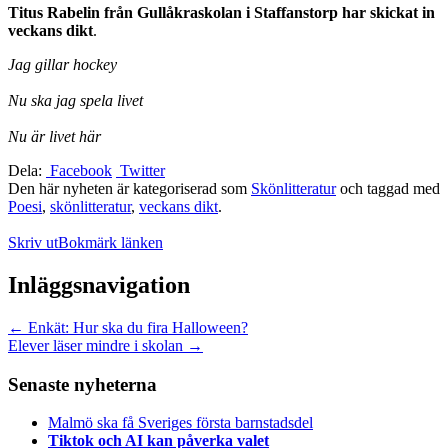
Titus Rabelin från Gullåkraskolan i Staffanstorp har skickat in
veckans dikt
.
Jag gillar hockey
Nu ska jag spela livet
Nu är livet här
Dela:
Facebook
Twitter
Den här nyheten är kategoriserad som
Skönlitteratur
och taggad med
Poesi
,
skönlitteratur
,
veckans dikt
.
Skriv ut
Bokmärk länken
Inläggsnavigation
←
Enkät: Hur ska du fira Halloween?
Elever läser mindre i skolan
→
Senaste nyheterna
Malmö ska få Sveriges första barnstadsdel
Tiktok och AI kan påverka valet