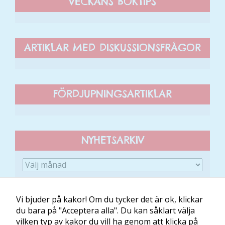
VECKANS BOKTIPS
För att vi ska
kunna
förbättra
hemsidans
funktionalitet
ARTIKLAR MED DISKUSSIONSFRÅGOR
och
uppbyggnad,
baserat på
hur hemsidan
FÖRDJUPNINGSARTIKLAR
används.
Upplevelse
NYHETSARKIV
För att vår
hemsida ska
prestera så
bra som
möjligt
Vi bjuder på kakor! Om du tycker det är ok, klickar
under ditt
du bara på "Acceptera alla". Du kan såklart välja
besök. Om
vilken typ av kakor du vill ha genom att klicka på
du nekar de