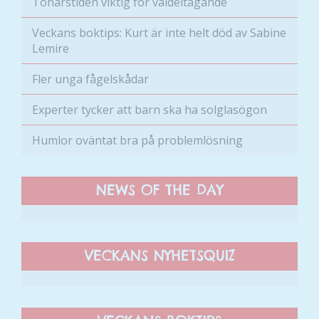
Tonårstiden viktig för valdeltagande
Veckans boktips: Kurt är inte helt död av Sabine
Lemire
Fler unga fågelskådar
Experter tycker att barn ska ha solglasögon
Nödvändiga
Humlor oväntat bra på problemlösning
Dessa kakor
går inte att
välja bort. De
NEWS OF THE DAY
behövs för
att hemsidan
över huvud
taget ska
VECKANS NYHETSQUIZ
fungera.
Statistik