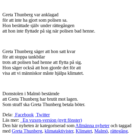
Greta Thunberg var anklagad
för att inte ha gjort som polisen sa.
Hon berättade själv under rättegången
att hon inte flyttade på sig när polisen bad henne.
Greta Thunberg säger att hon satt kvar
för att stoppa tankbilar
trots att polisen bad henne att flytta på sig.
Hon säger också att hon gjorde det för att
visa att vi människor måste hjälpa klimatet.
Domstolen i Malmö bestämde
att Greta Thunberg har brutit mot lagen.
Som straff ska Greta Thunberg betala böter.
Dela:
Facebook
Twitter
Läs mer:
En vuxen-version (nytt fönster)
Den här nyheten är kategoriserad som
Allmänna nyheter
och taggad
med
Greta Thunberg
,
klimataktivister
,
Klimatet
,
Malmö
,
rättegång
.