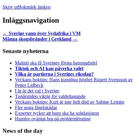
Skriv ut
Bokmärk länken
Inläggsnavigation
←
Sverige vann över Sydafrika i VM
Många skogsbränder i Grekland
→
Senaste nyheterna
Malmö ska få Sveriges första barnstadsdel
Tiktok och AI kan påverka valet
Vilka är partierna i Sveriges riksdag?
Veckans boktips: Hans kungliga höghet Rupert Svensson av
Petter Lidbeck
I år är det val i Sverige
Tonårstiden viktig för valdeltagande
Veckans boktips: Kurt är inte helt död av Sabine Lemire
Fler unga fågelskådar
Experter tycker att barn ska ha solglasögon
Humlor oväntat bra på problemlösning
News of the day