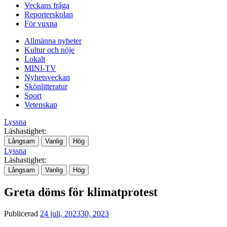
Veckans fråga
Reporterskolan
För vuxna
Allmänna nyheter
Kultur och nöje
Lokalt
MINI-TV
Nyhetsveckan
Skönlitteratur
Sport
Vetenskap
Lyssna
Läshastighet:
Långsam
Vanlig
Hög
Lyssna
Läshastighet:
Långsam
Vanlig
Hög
Greta döms för klimatprotest
Publicerad
24 juli, 2023
30, 2023