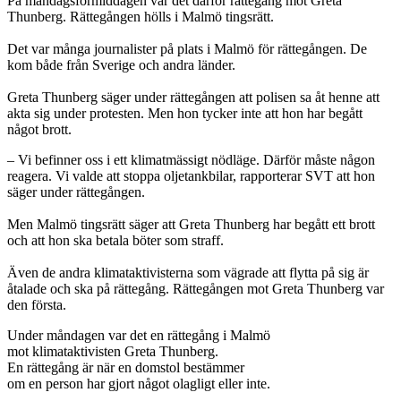
På måndagsförmiddagen var det därför rättegång mot Greta
Thunberg. Rättegången hölls i Malmö tingsrätt.
Det var många journalister på plats i Malmö för rättegången. De
kom både från Sverige och andra länder.
Greta Thunberg säger under rättegången att polisen sa åt henne att
akta sig under protesten. Men hon tycker inte att hon har begått
något brott.
– Vi befinner oss i ett klimatmässigt nödläge. Därför måste någon
reagera. Vi valde att stoppa oljetankbilar, rapporterar SVT att hon
säger under rättegången.
Men Malmö tingsrätt säger att Greta Thunberg har begått ett brott
och att hon ska betala böter som straff.
Även de andra klimataktivisterna som vägrade att flytta på sig är
åtalade och ska på rättegång. Rättegången mot Greta Thunberg var
den första.
Under måndagen var det en rättegång i Malmö
mot klimataktivisten Greta Thunberg.
En rättegång är när en domstol bestämmer
om en person har gjort något olagligt eller inte.