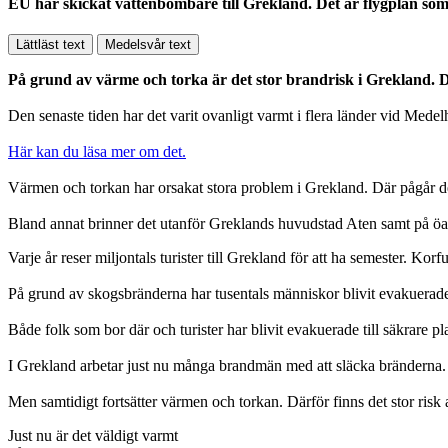
EU har skickat vattenbombare till Grekland. Det är flygplan som 
Lättläst text
Medelsvår text
På grund av värme och torka är det stor brandrisk i Grekland. D
Den senaste tiden har det varit ovanligt varmt i flera länder vid Medelh
Här kan du läsa mer om det.
Värmen och torkan har orsakat stora problem i Grekland. Där pågår d
Bland annat brinner det utanför Greklands huvudstad Aten samt på 
Varje år reser miljontals turister till Grekland för att ha semester. Ko
På grund av skogsbränderna har tusentals människor blivit evakuerade. D
Både folk som bor där och turister har blivit evakuerade till säkrare pla
I Grekland arbetar just nu många brandmän med att släcka bränderna. 
Men samtidigt fortsätter värmen och torkan. Därför finns det stor risk 
Just nu är det väldigt varmt