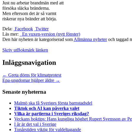
Just nu arbetar brandmän med att
försöka släcka bränderna.
Men eftersom det är så varmt
riskerar nya bränder att börja.
Dela:
Facebook
Twitter
Läs mer:
En vuxen-version (nytt fönster)
Den här nyheten är kategoriserad som
Allmänna nyheter
och taggad 
Skriv ut
Bokmärk länken
Inläggsnavigation
←
Greta döms för klimatprotest
Epa-ungdomar hjälper äldre
→
Senaste nyheterna
Malmö ska få Sveriges första barnstadsdel
Tiktok och AI kan påverka valet
Vilka är partierna i Sveriges riksdag?
Veckans boktips: Hans kungliga höghet Rupert Svensson av Pe
I år är det val i Sverige
Tonårstiden viktig för valdeltagande