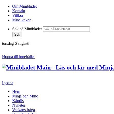
Om Minibladet
Kontakt
Villkor
Mina kakor
Sök på Minibladet
Sök
torsdag 6 augusti
Hoppa till innehållet
Lyssna
Hem
Minja och Mino
Kändis
Nyheter
Veckans fråga