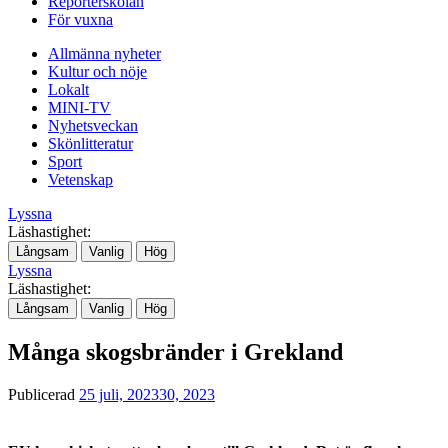
Reporterskolan
För vuxna
Allmänna nyheter
Kultur och nöje
Lokalt
MINI-TV
Nyhetsveckan
Skönlitteratur
Sport
Vetenskap
Lyssna
Läshastighet:
Långsam
Vanlig
Hög
Lyssna
Läshastighet:
Långsam
Vanlig
Hög
Många skogsbränder i Grekland
Publicerad
25 juli, 2023
30, 2023