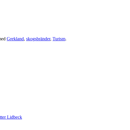
med
Grekland
,
skogsbränder
,
Turism
.
tter Lidbeck