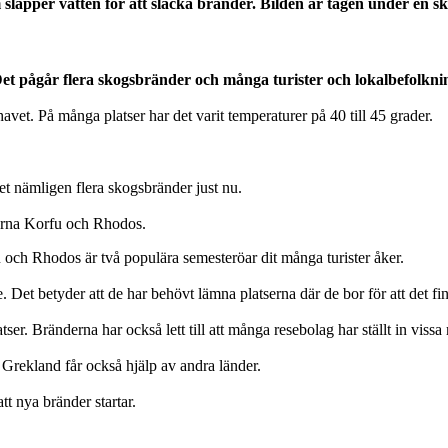
släpper vatten för att släcka bränder. Bilden är tagen under en s
et pågår flera skogsbränder och många turister och lokalbefolkni
avet. På många platser har det varit temperaturer på 40 till 45 grader.
et nämligen flera skogsbränder just nu.
öarna Korfu och Rhodos.
rfu och Rhodos är två populära semesteröar dit många turister åker.
et betyder att de har behövt lämna platserna där de bor för att det finn
tser. Bränderna har också lett till att många resebolag har ställt in vissa
Grekland får också hjälp av andra länder.
att nya bränder startar.