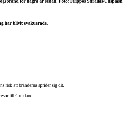
kogsbrand för några år sedan. Foto: Filippos Sdralias/Unsplash
ng har blivit evakuerade.
s risk att bränderna sprider sig dit.
 resor till Grekland.