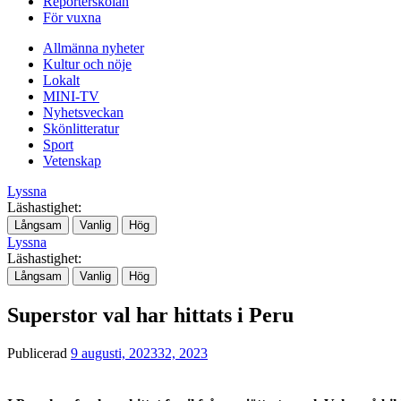
Reporterskolan
För vuxna
Allmänna nyheter
Kultur och nöje
Lokalt
MINI-TV
Nyhetsveckan
Skönlitteratur
Sport
Vetenskap
Lyssna
Läshastighet:
Långsam
Vanlig
Hög
Lyssna
Läshastighet:
Långsam
Vanlig
Hög
Superstor val har hittats i Peru
Publicerad
9 augusti, 2023
32, 2023