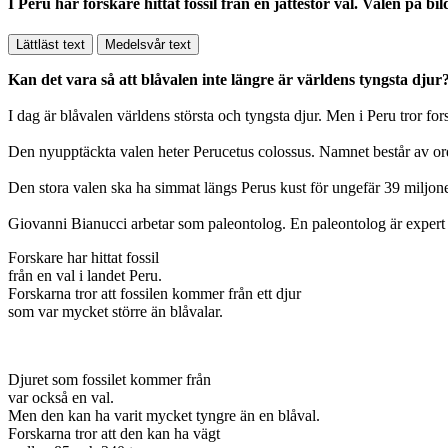
I Peru har forskare hittat fossil från en jättestor val. Valen på bi
Lättläst text
Medelsvår text
Kan det vara så att blåvalen inte längre är världens tyngsta djur?
I dag är blåvalen världens största och tyngsta djur. Men i Peru tror fo
Den nyupptäckta valen heter Perucetus colossus. Namnet består av orden
Den stora valen ska ha simmat längs Perus kust för ungefär 39 miljon
Giovanni Bianucci arbetar som paleontolog. En paleontolog är expert på
Forskare har hittat fossil
från en val i landet Peru.
Forskarna tror att fossilen kommer från ett djur
som var mycket större än blåvalar.
Djuret som fossilet kommer från
var också en val.
Men den kan ha varit mycket tyngre än en blåval.
Forskarna tror att den kan ha vägt