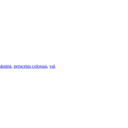
skning
,
perucetus colossus
,
val
.