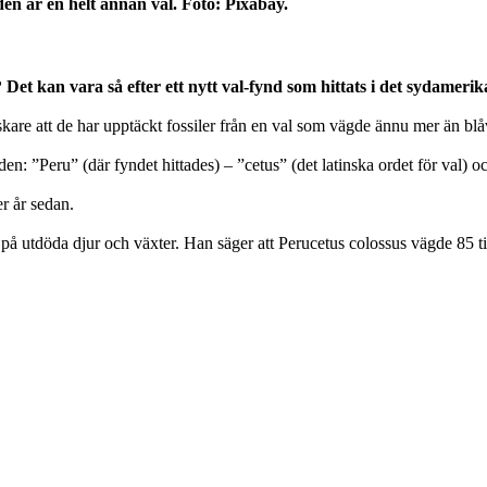
lden är en helt annan val. Foto: Pixabay.
 Det kan vara så efter ett nytt val-fynd som hittats i det sydameri
rskare att de har upptäckt fossiler från en val som vägde ännu mer än blå
: ”Peru” (där fyndet hittades) – ”cetus” (det latinska ordet för val) oc
er år sedan.
 utdöda djur och växter. Han säger att Perucetus colossus vägde 85 till 