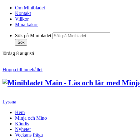
Om Minibladet
Kontakt
Villkor
Mina kakor
Sök på Minibladet
Sök
lördag 8 augusti
Hoppa till innehållet
Lyssna
Hem
Minja och Mino
Kändis
Nyheter
Veckans fråga