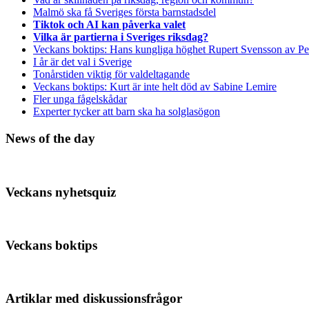
Malmö ska få Sveriges första barnstadsdel
Tiktok och AI kan påverka valet
Vilka är partierna i Sveriges riksdag?
Veckans boktips: Hans kungliga höghet Rupert Svensson av Pe
I år är det val i Sverige
Tonårstiden viktig för valdeltagande
Veckans boktips: Kurt är inte helt död av Sabine Lemire
Fler unga fågelskådar
Experter tycker att barn ska ha solglasögon
News of the day
Veckans nyhetsquiz
Veckans boktips
Artiklar med diskussionsfrågor