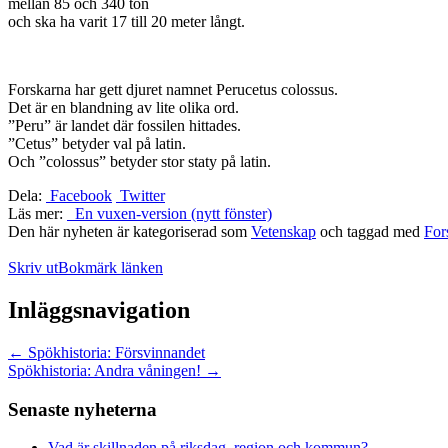
mellan 85 och 340 ton
och ska ha varit 17 till 20 meter långt.
Forskarna har gett djuret namnet Perucetus colossus.
Det är en blandning av lite olika ord.
”Peru” är landet där fossilen hittades.
”Cetus” betyder val på latin.
Och ”colossus” betyder stor staty på latin.
Dela:
Facebook
Twitter
Läs mer:
En vuxen-version (nytt fönster)
Den här nyheten är kategoriserad som
Vetenskap
och taggad med
For
Skriv ut
Bokmärk länken
Inläggsnavigation
←
Spökhistoria: Försvinnandet
Spökhistoria: Andra våningen!
→
Senaste nyheterna
Vad är skillnaden på riksdag, region och kommun?