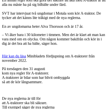
En annan regel som ska göra det säkrare att åka med A-traktor är att
alla nu måste ha på sig bilbälte under färd.
SVT har intervjuat två ungdomar i Motala som kör A-traktor. De
tycker att det känns lite tråkigt med de nya reglerna.
En av ungdomarna heter Alva Thorsson och är 17 år.
– Vi åker bara i 30 kilometer i timmen. Men det är klart att man kan
vara med om en olycka. Om någon kommer bakifrån och kör in i
dig är det bra att ha bälte, säger hon.
Här kan du läsa
Minibladets fördjupning om A-traktorer från
november 2022.
På torsdagen den 31 augusti
kom nya regler för A-traktorer.
A-traktorer är bilar som har blivit ombyggda
så att de kör långsammare.
De nya reglerna är till för
att A-traktorer ska bli säkrare.
Till exempel säger de nya reglerna