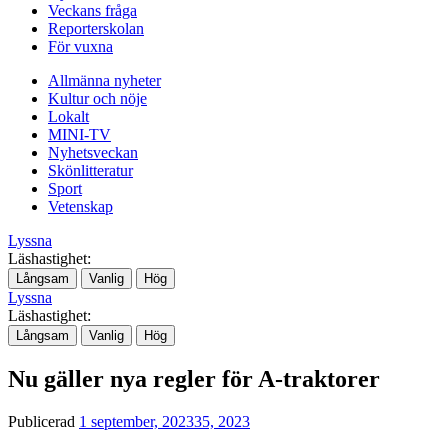
Veckans fråga
Reporterskolan
För vuxna
Allmänna nyheter
Kultur och nöje
Lokalt
MINI-TV
Nyhetsveckan
Skönlitteratur
Sport
Vetenskap
Lyssna
Läshastighet:
Långsam
Vanlig
Hög
Lyssna
Läshastighet:
Långsam
Vanlig
Hög
Nu gäller nya regler för A-traktorer
Publicerad
1 september, 2023
35, 2023