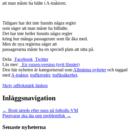
att man måste ha bälte i A-traktorn.
Tidigare har det inte funnits några regler
som säger att man måste ha bilbälte.
Det har inte heller funnits några regler
kring hur många passagerare som får åka med.
Men de nya reglerna säger att
passagerarna måste ha en speciell plats att sitta på.
Dela:
Facebook
Twitter
Läs mer:
En vuxen-version (nytt fönster)
Den här nyheten är kategoriserad som
Allmänna nyheter
och taggad
med
A-traktor
,
trafikregler
,
trafiksäkerhet
.
Skriv ut
Bokmärk länken
Inläggsnavigation
←
Brott utreds efter puss på fotbolls-VM
Piggvarar ska äta upp problemfisk
→
Senaste nyheterna