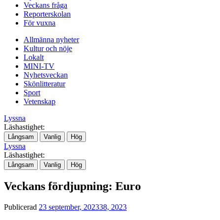
Veckans fråga
Reporterskolan
För vuxna
Allmänna nyheter
Kultur och nöje
Lokalt
MINI-TV
Nyhetsveckan
Skönlitteratur
Sport
Vetenskap
Lyssna
Läshastighet:
Långsam
Vanlig
Hög
Lyssna
Läshastighet:
Långsam
Vanlig
Hög
Veckans fördjupning: Euro
Publicerad
23 september, 2023
38, 2023