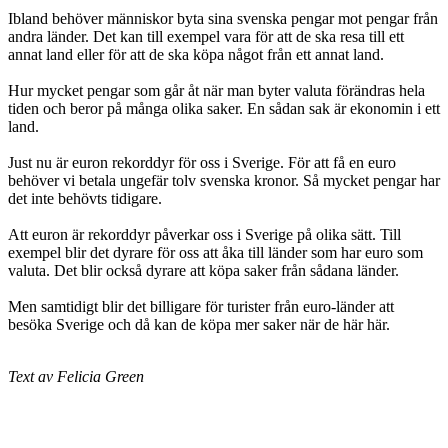
Ibland behöver människor byta sina svenska pengar mot pengar från
andra länder. Det kan till exempel vara för att de ska resa till ett
annat land eller för att de ska köpa något från ett annat land.
Hur mycket pengar som går åt när man byter valuta förändras hela
tiden och beror på många olika saker. En sådan sak är ekonomin i ett
land.
Just nu är euron rekorddyr för oss i Sverige. För att få en euro
behöver vi betala ungefär tolv svenska kronor. Så mycket pengar har
det inte behövts tidigare.
Att euron är rekorddyr påverkar oss i Sverige på olika sätt. Till
exempel blir det dyrare för oss att åka till länder som har euro som
valuta. Det blir också dyrare att köpa saker från sådana länder.
Men samtidigt blir det billigare för turister från euro-länder att
besöka Sverige och då kan de köpa mer saker när de här här.
Text av Felicia Green