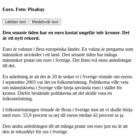
Euro. Foto: Pixabay
Lättläst text
Medelsvår text
Den senaste tiden har en euro kostat ungefär tolv kronor. Det
är ett nytt rekord.
Euro är valutan i flera europeiska länder. En valuta är pengarna som
människor använder i ett land. Den senaste tiden har många
människor pratat om euro i Sverige. Det finns två stora anledningar
till det.
En anledning är att det är 20 år sedan vi i Sverige röstade om euron.
I september 2003 var det en folkomröstning. Politikerna ville veta
om människorna i Sverige ville börja använda euro i stället för
kronor. Därför bestämde politikerna att det skulle vara en
folkomröstning.
I folkomröstningen röstade de flesta i Sverige mot att vi skulle börja
med euro. 55,9 procent sa nej till euron medan 42 procent sa ja.
Den andra anledningen till att många pratar om euro just nu är att
den är rekorddyr för oss i Sverige.