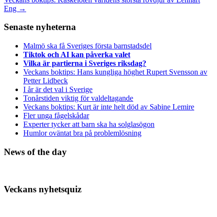
Eng
→
Senaste nyheterna
Malmö ska få Sveriges första barnstadsdel
Tiktok och AI kan påverka valet
Vilka är partierna i Sveriges riksdag?
Veckans boktips: Hans kungliga höghet Rupert Svensson av
Petter Lidbeck
I år är det val i Sverige
Tonårstiden viktig för valdeltagande
Veckans boktips: Kurt är inte helt död av Sabine Lemire
Fler unga fågelskådar
Experter tycker att barn ska ha solglasögon
Humlor oväntat bra på problemlösning
News of the day
Veckans nyhetsquiz