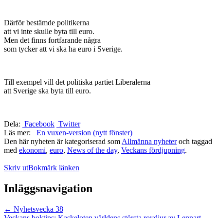
Därför bestämde politikerna
att vi inte skulle byta till euro.
Men det finns fortfarande några
som tycker att vi ska ha euro i Sverige.
Till exempel vill det politiska partiet Liberalerna
att Sverige ska byta till euro.
Dela:
Facebook
Twitter
Läs mer:
En vuxen-version (nytt fönster)
Den här nyheten är kategoriserad som
Allmänna nyheter
och taggad
med
ekonomi
,
euro
,
News of the day
,
Veckans fördjupning
.
Skriv ut
Bokmärk länken
Inläggsnavigation
←
Nyhetsvecka 38
Veckans boktips: Kaskeloten världens största rovdjur av Lennart