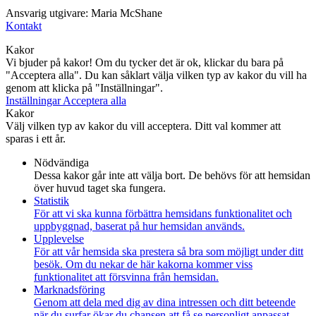
Ansvarig utgivare: Maria McShane
Kontakt
Kakor
Vi bjuder på kakor! Om du tycker det är ok, klickar du bara på
"Acceptera alla". Du kan såklart välja vilken typ av kakor du vill ha
genom att klicka på "Inställningar".
Inställningar
Acceptera alla
Kakor
Välj vilken typ av kakor du vill acceptera. Ditt val kommer att
sparas i ett år.
Nödvändiga
Dessa kakor går inte att välja bort. De behövs för att hemsidan
över huvud taget ska fungera.
Statistik
För att vi ska kunna förbättra hemsidans funktionalitet och
uppbyggnad, baserat på hur hemsidan används.
Upplevelse
För att vår hemsida ska prestera så bra som möjligt under ditt
besök. Om du nekar de här kakorna kommer viss
funktionalitet att försvinna från hemsidan.
Marknadsföring
Genom att dela med dig av dina intressen och ditt beteende
när du surfar ökar du chansen att få se personligt anpassat