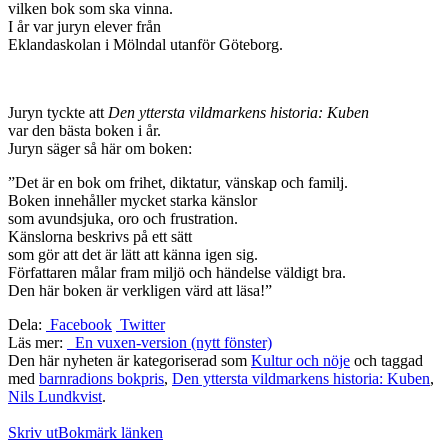
vilken bok som ska vinna.
I år var juryn elever från
Eklandaskolan i Mölndal utanför Göteborg.
Juryn tyckte att
Den yttersta vildmarkens historia: Kuben
var den bästa boken i år.
Juryn säger så här om boken:
”Det är en bok om frihet, diktatur, vänskap och familj.
Boken innehåller mycket starka känslor
som avundsjuka, oro och frustration.
Känslorna beskrivs på ett sätt
som gör att det är lätt att känna igen sig.
Författaren målar fram miljö och händelse väldigt bra.
Den här boken är verkligen värd att läsa!”
Dela:
Facebook
Twitter
Läs mer:
En vuxen-version (nytt fönster)
Den här nyheten är kategoriserad som
Kultur och nöje
och taggad
med
barnradions bokpris
,
Den yttersta vildmarkens historia: Kuben
,
Nils Lundkvist
.
Skriv ut
Bokmärk länken