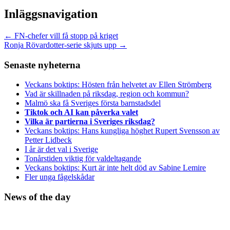
Inläggsnavigation
←
FN-chefer vill få stopp på kriget
Ronja Rövardotter-serie skjuts upp
→
Senaste nyheterna
Veckans boktips: Hösten från helvetet av Ellen Strömberg
Vad är skillnaden på riksdag, region och kommun?
Malmö ska få Sveriges första barnstadsdel
Tiktok och AI kan påverka valet
Vilka är partierna i Sveriges riksdag?
Veckans boktips: Hans kungliga höghet Rupert Svensson av
Petter Lidbeck
I år är det val i Sverige
Tonårstiden viktig för valdeltagande
Veckans boktips: Kurt är inte helt död av Sabine Lemire
Fler unga fågelskådar
News of the day