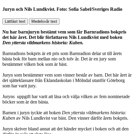
Juryn och Nils Lundkvist. Foto: Sofia Sabel/Sveriges Radio
Lättläst text
Medelsvår text
Nu har barnjuryn bestämt vem som får Barnradions bokpris
det här året. Det blir författaren Nils Lundkvist med boken
Den yttersta vildmarkens historia: Kuben.
Barnradions bokpris är ett pris som Barnradion delar ut till årets
bästa bok för barn mellan nio och tolv år. Det är en jury som
bestämmer vilken bok som är bäst.
Juryn som bestämmer vem som vinner består av barn. Det här året är
det sjätteklassare från Eklandaskolan i Mölndal utanför Göteborg
som har varit jury.
Juryns uppgift har varit att läsa och välja vilken av fem nominerade
böcker som är den bästa.
Barnen i juryn tyckte att boken
Den yttersta vildmarkens historia:
Kuben
av Nils Lundkvist var bäst. Den vinner därför årets bokpris.
Juryn skriver bland annat att det händer mycket i boken och att den