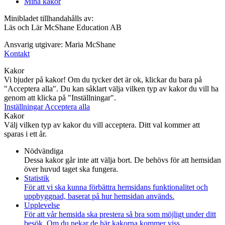
Mina kakor
Minibladet tillhandahålls av:
Läs och Lär McShane Education AB
Ansvarig utgivare: Maria McShane
Kontakt
Kakor
Vi bjuder på kakor! Om du tycker det är ok, klickar du bara på
"Acceptera alla". Du kan såklart välja vilken typ av kakor du vill ha
genom att klicka på "Inställningar".
Inställningar
Acceptera alla
Kakor
Välj vilken typ av kakor du vill acceptera. Ditt val kommer att
sparas i ett år.
Nödvändiga
Dessa kakor går inte att välja bort. De behövs för att hemsidan
över huvud taget ska fungera.
Statistik
För att vi ska kunna förbättra hemsidans funktionalitet och
uppbyggnad, baserat på hur hemsidan används.
Upplevelse
För att vår hemsida ska prestera så bra som möjligt under ditt
besök. Om du nekar de här kakorna kommer viss