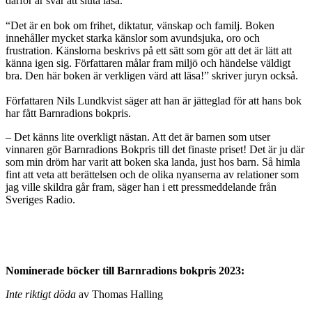
därför är svår att sluta läsa.
“Det är en bok om frihet, diktatur, vänskap och familj. Boken
innehåller mycket starka känslor som avundsjuka, oro och
frustration. Känslorna beskrivs på ett sätt som gör att det är lätt att
känna igen sig. Författaren målar fram miljö och händelse väldigt
bra. Den här boken är verkligen värd att läsa!” skriver juryn också.
Författaren Nils Lundkvist säger att han är jätteglad för att hans bok
har fått Barnradions bokpris.
– Det känns lite overkligt nästan. Att det är barnen som utser
vinnaren gör Barnradions Bokpris till det finaste priset! Det är ju där
som min dröm har varit att boken ska landa, just hos barn. Så himla
fint att veta att berättelsen och de olika nyanserna av relationer som
jag ville skildra går fram, säger han i ett pressmeddelande från
Sveriges Radio.
Nominerade böcker till Barnradions bokpris 2023:
Inte riktigt döda
av Thomas Halling