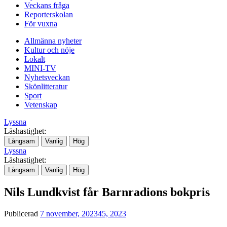
Veckans fråga
Reporterskolan
För vuxna
Allmänna nyheter
Kultur och nöje
Lokalt
MINI-TV
Nyhetsveckan
Skönlitteratur
Sport
Vetenskap
Lyssna
Läshastighet:
Långsam
Vanlig
Hög
Lyssna
Läshastighet:
Långsam
Vanlig
Hög
Nils Lundkvist får Barnradions bokpris
Publicerad
7 november, 2023
45, 2023