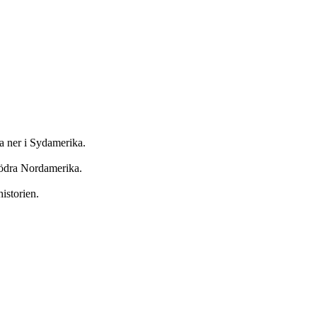
da ner i Sydamerika.
 södra Nordamerika.
istorien.