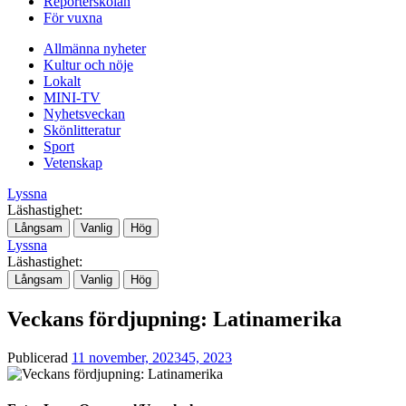
Reporterskolan
För vuxna
Allmänna nyheter
Kultur och nöje
Lokalt
MINI-TV
Nyhetsveckan
Skönlitteratur
Sport
Vetenskap
Lyssna
Läshastighet:
Långsam
Vanlig
Hög
Lyssna
Läshastighet:
Långsam
Vanlig
Hög
Veckans fördjupning: Latinamerika
Publicerad
11 november, 2023
45, 2023