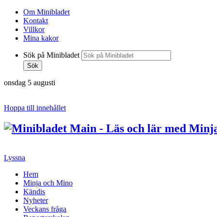
Om Minibladet
Kontakt
Villkor
Mina kakor
Sök på Minibladet
Sök
onsdag 5 augusti
Hoppa till innehållet
Lyssna
Hem
Minja och Mino
Kändis
Nyheter
Veckans fråga