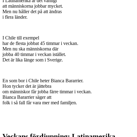
I Latinamerika är det vanligt
att människorna jobbar mycket.
Men nu håller det på att ändras
i flera länder.
I Chile till exempel
har de flesta jobbat 45 timmar i veckan.
Men nu ska människorna där
jobba 40 timmar i veckan istället.
Det är lika länge som i Sverige.
En som bor i Chile heter Bianca Bararrier.
Hon tycker det är jättebra
om människor får jobba färre timmar i veckan.
Bianca Bararrier säger att
folk i så fall får vara mer med familjen.
Veckans fördjupning: Latinamerika