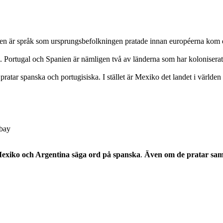
ken är språk som ursprungsbefolkningen pratade innan européerna kom d
a. Portugal och Spanien är nämligen två av länderna som har kolonisera
ratar spanska och portugisiska. I stället är Mexiko det landet i världen d
abay
Mexiko och Argentina säga ord på spanska
.
Även om de pratar samm