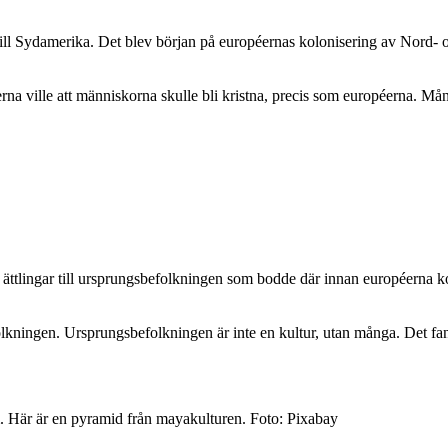
ll Sydamerika. Det blev början på européernas kolonisering av Nord- o
na ville att människorna skulle bli kristna, precis som européerna. M
ättlingar till ursprungsbefolkningen som bodde där innan européerna kom.
kningen. Ursprungsbefolkningen är inte en kultur, utan många. Det fan
. Här är en pyramid från mayakulturen. Foto: Pixabay