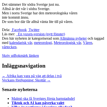
Det stämmer för södra Sverige just nu.
Alltså är det vår i södra Sverige.
Men i norra Sverige har den meteorologiska våren
inte kommit ännu.
De som bor där får alltså vänta lite till på våren.
Dela:
Facebook
Twitter
Läs mer:
En vuxen-version (nytt fönster)
Den här nyheten är kategoriserad som
Allmänna nyheter
och taggad
med
kalendarisk vår
,
meteorologi
,
Meteorologisk vår
,
Våren
,
vårtecken
.
Skriv ut
Bokmärk länken
Inläggsnavigation
←
Afrika kan vara på väg att delas i två
Veckans fördjupning: Skottår
→
Senaste nyheterna
Malmö ska få Sveriges första barnstadsdel
Tiktok och AI kan påverka valet