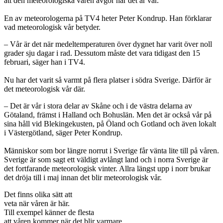
att den meteorologiska våren avgör när det är vår.
En av meteorologerna på TV4 heter Peter Kondrup. Han förklarar
vad meteorologisk vår betyder.
– Vår är det när medeltemperaturen över dygnet har varit över noll
grader sju dagar i rad. Dessutom måste det vara tidigast den 15
februari, säger han i TV4.
Nu har det varit så varmt på flera platser i södra Sverige. Därför är
det meteorologisk vår där.
– Det är vår i stora delar av Skåne och i de västra delarna av
Götaland, främst i Halland och Bohuslän. Men det är också vår på
sina håll vid Blekingekusten, på Öland och Gotland och även lokalt
i Västergötland, säger Peter Kondrup.
Människor som bor längre norrut i Sverige får vänta lite till på våren.
Sverige är som sagt ett väldigt avlångt land och i norra Sverige är
det fortfarande meteorologisk vinter. Allra längst upp i norr brukar
det dröja till i maj innan det blir meteorologisk vår.
Det finns olika sätt att
veta när våren är här.
Till exempel känner de flesta
att våren kommer när det blir varmare