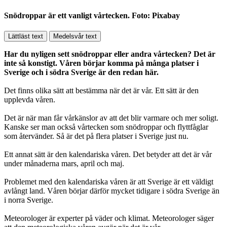
Snödroppar är ett vanligt vårtecken. Foto: Pixabay
Lättläst text
Medelsvår text
Har du nyligen sett snödroppar eller andra vårtecken? Det är
inte så konstigt. Våren börjar komma på många platser i
Sverige och i södra Sverige är den redan här.
Det finns olika sätt att bestämma när det är vår. Ett sätt är den
upplevda våren.
Det är när man får vårkänslor av att det blir varmare och mer soligt.
Kanske ser man också vårtecken som snödroppar och flyttfåglar
som återvänder. Så är det på flera platser i Sverige just nu.
Ett annat sätt är den kalendariska våren. Det betyder att det är vår
under månaderna mars, april och maj.
Problemet med den kalendariska våren är att Sverige är ett väldigt
avlångt land. Våren börjar därför mycket tidigare i södra Sverige än
i norra Sverige.
Meteorologer är experter på väder och klimat. Meteorologer säger