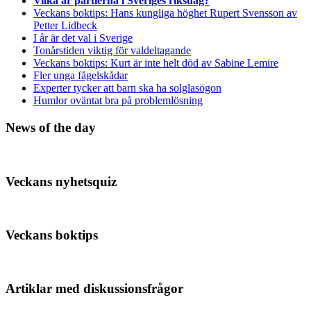
Vilka är partierna i Sveriges riksdag?
Veckans boktips: Hans kungliga höghet Rupert Svensson av
Petter Lidbeck
I år är det val i Sverige
Tonårstiden viktig för valdeltagande
Veckans boktips: Kurt är inte helt död av Sabine Lemire
Fler unga fågelskådar
Experter tycker att barn ska ha solglasögon
Humlor oväntat bra på problemlösning
News of the day
Veckans nyhetsquiz
Veckans boktips
Artiklar med diskussionsfrågor