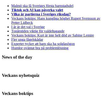
Malmö ska få Sveriges första barnstadsdel
Tiktok och AI kan påverka valet
Vilka är partierna i Sveriges riksdag?
Veckans boktips: Hans kungliga höghet Rupert Svensson av
Petter Lidbeck
I år är det val i Sverige
Tonårstiden viktig för valdeltagande
Veckans boktips: Kurt är inte helt död av Sabine Lemire
Fler unga fågelskådar
Experter tycker att barn ska ha solglasögon
Humlor oväntat bra på problemlösning
News of the day
Veckans nyhetsquiz
Veckans boktips