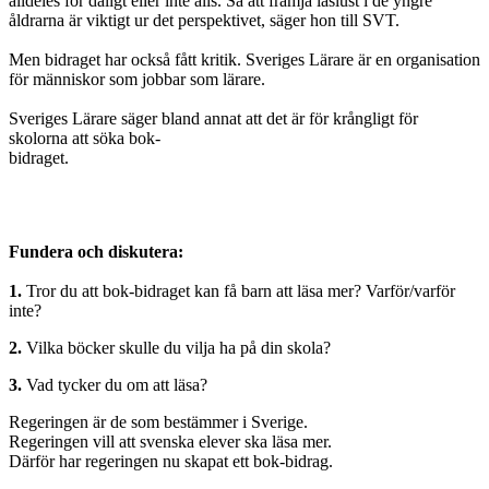
alldeles för dåligt eller inte alls. Så att främja läslust i de yngre
åldrarna är viktigt ur det perspektivet, säger hon till SVT.
Men bidraget har också fått kritik. Sveriges Lärare är en organisation
för människor som jobbar som lärare.
Sveriges Lärare säger bland annat att det är för krångligt för
skolorna att söka bok-
bidraget.
Fundera och diskutera:
1.
Tror du att bok-bidraget kan få barn att läsa mer? Varför/varför
inte?
2.
Vilka böcker skulle du vilja ha på din skola?
3.
Vad tycker du om att läsa?
Regeringen är de som bestämmer i Sverige.
Regeringen vill att svenska elever ska läsa mer.
Därför har regeringen nu skapat ett bok-bidrag.