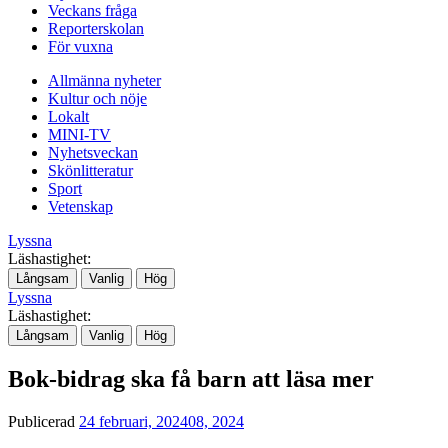
Veckans fråga
Reporterskolan
För vuxna
Allmänna nyheter
Kultur och nöje
Lokalt
MINI-TV
Nyhetsveckan
Skönlitteratur
Sport
Vetenskap
Lyssna
Läshastighet:
Långsam
Vanlig
Hög
Lyssna
Läshastighet:
Långsam
Vanlig
Hög
Bok-bidrag ska få barn att läsa mer
Publicerad
24 februari, 2024
08, 2024