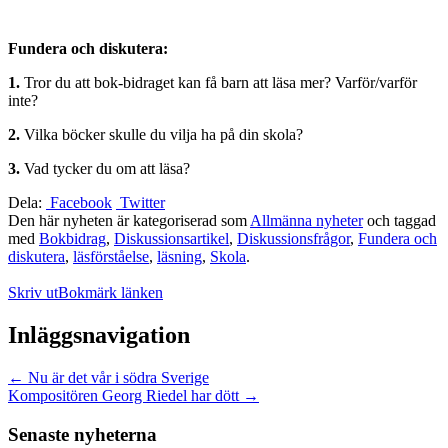
Fundera och diskutera:
1.
Tror du att bok-bidraget kan få barn att läsa mer? Varför/varför
inte?
2.
Vilka böcker skulle du vilja ha på din skola?
3.
Vad tycker du om att läsa?
Dela:
Facebook
Twitter
Den här nyheten är kategoriserad som
Allmänna nyheter
och taggad
med
Bokbidrag
,
Diskussionsartikel
,
Diskussionsfrågor
,
Fundera och
diskutera
,
läsförståelse
,
läsning
,
Skola
.
Skriv ut
Bokmärk länken
Inläggsnavigation
←
Nu är det vår i södra Sverige
Kompositören Georg Riedel har dött
→
Senaste nyheterna