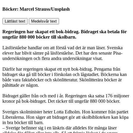
Böcker: Marcel Strauss/Unsplash
Lättläst text
Medelsvår text
Regeringen har skapat ett bok-bidrag. Bidraget ska betala för
ungefär 880 000 böcker till skolbarn.
Läsförståelse handlar om att förstå vad det är man läser. Svenska
elever har blivit sämre på läsförståelse. Det har den senaste Pisa-
undersökningen och flera andra undersökningar visat.
Därför har regeringen skapat ett nytt bok-bidrag. Pengarna från
bidraget ska gå till böcker i förskolan och lågstadiet. Böckerna kan
både vara faktaböcker och skönlitteratur. Skönlitterära böcker är
påhittade av någon.
Bidraget gäller från och med i år. Regeringen ska satsa 176 miljoner
kronor på bok-bidraget. Det räcker till ungefär 880 000 böcker.
Sveriges skolminister heter Lotta Edholm. Hon kommer från partiet
Liberalerna. Hon säger att bidraget gör att skolbiblioteken kan köpa
in bra böcker till barn.
– Sverige befinner sig i en läskris där alldeles för många läser