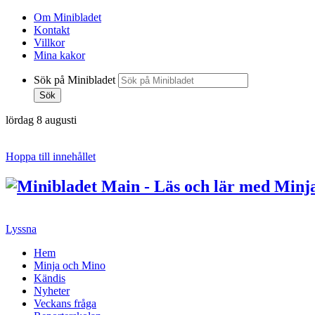
Om Minibladet
Kontakt
Villkor
Mina kakor
Sök på Minibladet
Sök
lördag 8 augusti
Hoppa till innehållet
Lyssna
Hem
Minja och Mino
Kändis
Nyheter
Veckans fråga