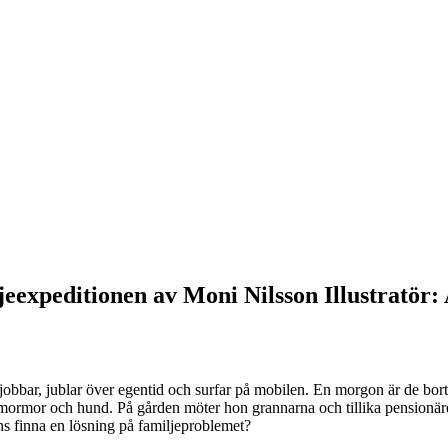
eexpeditionen av Moni Nilsson Illustratör:
jobbar, jublar över egentid och surfar på mobilen. En morgon är de bort
mormor och hund. På gården möter hon grannarna och tillika pensionäre
ns finna en lösning på familjeproblemet?