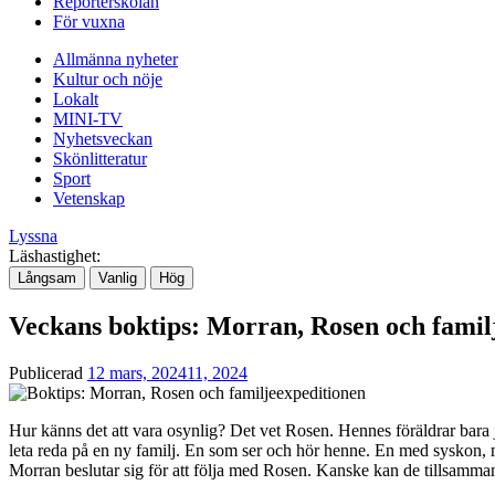
Reporterskolan
För vuxna
Allmänna nyheter
Kultur och nöje
Lokalt
MINI-TV
Nyhetsveckan
Skönlitteratur
Sport
Vetenskap
Lyssna
Läshastighet:
Långsam
Vanlig
Hög
Veckans boktips: Morran, Rosen och familj
Publicerad
12 mars, 2024
11, 2024
Hur känns det att vara osynlig? Det vet Rosen. Hennes föräldrar bara 
leta reda på en ny familj. En som ser och hör henne. En med syskon, 
Morran beslutar sig för att följa med Rosen. Kanske kan de tillsamma