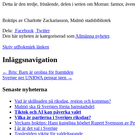
Detta är den tredje, fristående, delen i serien om Morran: farmor, äve
Boktips av Charlotte Zackariasson, Malmö stadsbibliotek
Dela:
Facebook
Twitter
Den här nyheten är kategoriserad som
Allmänna nyheter
.
Skriv ut
Bokmärk länken
Inläggsnavigation
←
Bris: Barn är oroliga för framtiden
Sverige ger UNRWA pengar igen
→
Senaste nyheterna
Vad är skillnaden på riksdag, region och kommun?
Malmö ska få Sveriges första barnstadsdel
Tiktok och AI kan påverka valet
Vilka är partierna i Sveriges riksdag?
Veckans boktips: Hans kungliga höghet Rupert Svensson av Pe
I år är det val i Sverige
Tonårstiden viktig för valdeltagande