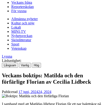
Veckans fråga
Reporterskolan
För vuxna
Allmänna nyheter
Kultur och nöje
Lokalt
MINI-TV
Nyhetsveckan
Skönlitteratur
Sport
Vetenskap
Lyssna
Läshastighet:
Långsam
Vanlig
Hög
Veckans boktips: Matilda och den
förfärlige Florian av Cecilia Lidbeck
Publicerad
17 juni, 2024
24, 2024
I samband med att Matildas lillebror Florian får ett par balettskor på