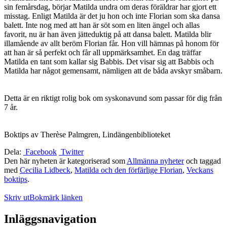
sin femårsdag, börjar Matilda undra om deras föräldrar har gjort ett
misstag. Enligt Matilda är det ju hon och inte Florian som ska dansa
balett. Inte nog med att han är söt som en liten ängel och allas
favorit, nu är han även jätteduktig på att dansa balett. Matilda blir
illamående av allt beröm Florian får. Hon vill hämnas på honom för
att han är så perfekt och får all uppmärksamhet. En dag träffar
Matilda en tant som kallar sig Babbis. Det visar sig att Babbis och
Matilda har något gemensamt, nämligen att de båda avskyr småbarn.
Detta är en riktigt rolig bok om syskonavund som passar för dig från
7 år.
Boktips av Therèse Palmgren, Lindängenbiblioteket
Dela:
Facebook
Twitter
Den här nyheten är kategoriserad som
Allmänna nyheter
och taggad
med
Cecilia Lidbeck
,
Matilda och den förfärlige Florian
,
Veckans
boktips
.
Skriv ut
Bokmärk länken
Inläggsnavigation