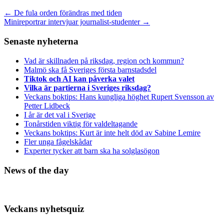
←
De fula orden förändras med tiden
Minireportrar intervjuar journalist-studenter
→
Senaste nyheterna
Vad är skillnaden på riksdag, region och kommun?
Malmö ska få Sveriges första barnstadsdel
Tiktok och AI kan påverka valet
Vilka är partierna i Sveriges riksdag?
Veckans boktips: Hans kungliga höghet Rupert Svensson av
Petter Lidbeck
I år är det val i Sverige
Tonårstiden viktig för valdeltagande
Veckans boktips: Kurt är inte helt död av Sabine Lemire
Fler unga fågelskådar
Experter tycker att barn ska ha solglasögon
News of the day
Veckans nyhetsquiz