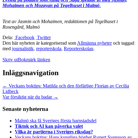
Mohaimen och Mozayan på Tegelhuset i Malmö
.
Text av Jasmin och Mohaimen, redaktionen på Tegelhuset i
Rosengård, Malmö
Dela:
Facebook
Twitter
Den här nyheten är kategoriserad som
Allmänna nyheter
och taggad
med
journalistik
,
reporterskola
,
Reporterskolan
.
Skriv ut
Bokmärk länken
Inläggsnavigation
←
Veckans boktips: Matilda och den förfärlige Florian av Cecilia
Lidbeck
Var försiktig när du badar
→
Senaste nyheterna
Malmö ska få Sveriges första barnstadsdel
Tiktok och AI kan påverka valet
Vilka är partierna i Sveriges riksdag?
Veckans boktips: Hans kungliga höghet Rupert Svensson av