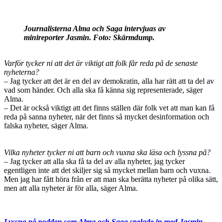
Journalisterna Alma och Saga intervjuas av
minireporter Jasmin.
Foto: Skärmdump.
Varför tycker ni att det är viktigt att folk får reda på de senaste
nyheterna?
– Jag tycker att det är en del av demokratin, alla har rätt att ta del av
vad som händer. Och alla ska få känna sig representerade, säger
Alma.
– Det är också viktigt att det finns ställen där folk vet att man kan få
reda på sanna nyheter, när det finns så mycket desinformation och
falska nyheter, säger Alma.
Vilka nyheter tycker ni att barn och vuxna ska läsa och lyssna på?
– Jag tycker att alla ska få ta del av alla nyheter, jag tycker
egentligen inte att det skiljer sig så mycket mellan barn och vuxna.
Men jag har fått höra från er att man ska berätta nyheter på olika sätt,
men att alla nyheter är för alla, säger Alma.
Lyssna på podden som Alma och Saga spelade in med Jasmin,