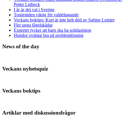
Petter Lidbeck
I år är det val i Sverige
Tonårstiden viktig för valdeltagande
Veckans boktips: Kurt är inte helt död av Sabine Lemire
Fler unga fågelskådar
Experter tycker att barn ska ha solglasögon
Humlor oväntat bra på problemlösning
News of the day
Veckans nyhetsquiz
Veckans boktips
Artiklar med diskussionsfrågor