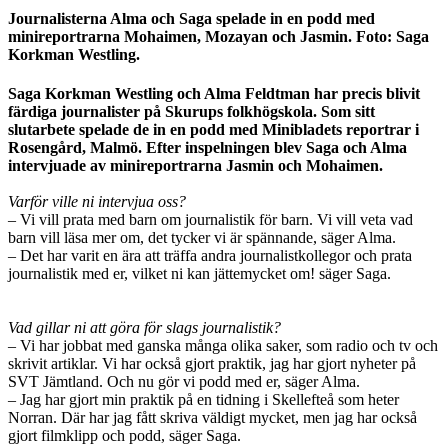
Journalisterna Alma och Saga spelade in en podd med
minireportrarna Mohaimen, Mozayan och Jasmin. Foto: Saga
Korkman Westling.
Saga Korkman Westling och Alma Feldtman har precis blivit
färdiga journalister
på Skurups folkhögskola. Som sitt
slutarbete spelade de in en podd med Minibladets reportrar i
Rosengård, Malmö. Efter inspelningen blev Saga och Alma
intervjuade av
minireportrarna Jasmin och Mohaimen
.
Varför ville ni intervjua oss?
– Vi vill prata med barn om journalistik för barn. Vi vill veta vad
barn vill läsa mer om, det tycker vi är spännande, säger Alma.
– Det har varit en ära att träffa andra journalistkollegor och prata
journalistik med er, vilket ni kan jättemycket om! säger Saga.
Vad gillar ni att göra för slags journalistik?
– Vi har jobbat med ganska många olika saker, som radio och tv och
skrivit artiklar. Vi har också gjort praktik, jag har gjort nyheter på
SVT Jämtland. Och nu gör vi podd med er, säger Alma.
– Jag har gjort min praktik på en tidning i Skellefteå som heter
Norran. Där har jag fått skriva väldigt mycket, men jag har också
gjort filmklipp och podd, säger Saga.