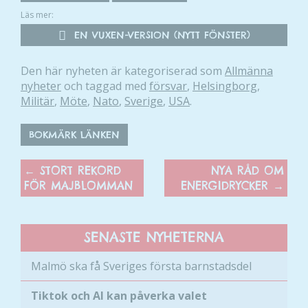
Läs mer:
EN VUXEN-VERSION (NYTT FÖNSTER)
Den här nyheten är kategoriserad som
Allmänna
nyheter
och taggad med
försvar
,
Helsingborg
,
Militär
,
Möte
,
Nato
,
Sverige
,
USA
.
BOKMÄRK LÄNKEN
←
STORT REKORD
NYA RÅD OM
FÖR MAJBLOMMAN
ENERGIDRYCKER
→
SENASTE NYHETERNA
Malmö ska få Sveriges första barnstadsdel
Tiktok och AI kan påverka valet