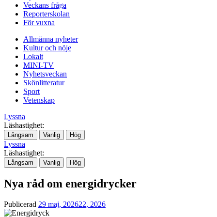
Veckans fråga
Reporterskolan
För vuxna
Allmänna nyheter
Kultur och nöje
Lokalt
MINI-TV
Nyhetsveckan
Skönlitteratur
Sport
Vetenskap
Lyssna
Läshastighet:
Långsam
Vanlig
Hög
Lyssna
Läshastighet:
Långsam
Vanlig
Hög
Nya råd om energidrycker
Publicerad
29 maj, 2026
22, 2026