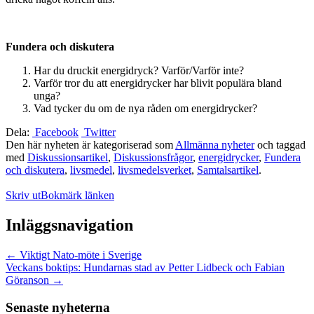
Fundera och diskutera
Har du druckit energidryck? Varför/Varför inte?
Varför tror du att energidrycker har blivit populära bland
unga?
Vad tycker du om de nya råden om energidrycker?
Dela:
Facebook
Twitter
Den här nyheten är kategoriserad som
Allmänna nyheter
och taggad
med
Diskussionsartikel
,
Diskussionsfrågor
,
energidrycker
,
Fundera
och diskutera
,
livsmedel
,
livsmedelsverket
,
Samtalsartikel
.
Skriv ut
Bokmärk länken
Inläggsnavigation
←
Viktigt Nato-möte i Sverige
Veckans boktips: Hundarnas stad av Petter Lidbeck och Fabian
Göranson
→
Senaste nyheterna