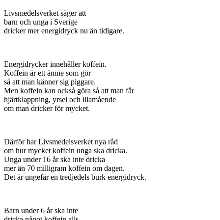
Livsmedelsverket säger att
barn och unga i Sverige
dricker mer energidryck nu än tidigare.
Energidrycker innehåller koffein.
Koffein är ett ämne som gör
så att man känner sig piggare.
Men koffein kan också göra så att man får
hjärtklappning, yrsel och illamående
om man dricker för mycket.
Därför har Livsmedelsverket nya råd
om hur mycket koffein unga ska dricka.
Unga under 16 år ska inte dricka
mer än 70 milligram koffein om dagen.
Det är ungefär en tredjedels burk energidryck.
Barn under 6 år ska inte
dricka något koffein alls.