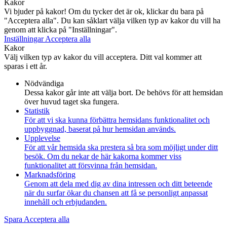
Kakor
Vi bjuder på kakor! Om du tycker det är ok, klickar du bara på
"Acceptera alla". Du kan såklart välja vilken typ av kakor du vill ha
genom att klicka på "Inställningar".
Inställningar
Acceptera alla
Kakor
Välj vilken typ av kakor du vill acceptera. Ditt val kommer att
sparas i ett år.
Nödvändiga
Dessa kakor går inte att välja bort. De behövs för att hemsidan
över huvud taget ska fungera.
Statistik
För att vi ska kunna förbättra hemsidans funktionalitet och
uppbyggnad, baserat på hur hemsidan används.
Upplevelse
För att vår hemsida ska prestera så bra som möjligt under ditt
besök. Om du nekar de här kakorna kommer viss
funktionalitet att försvinna från hemsidan.
Marknadsföring
Genom att dela med dig av dina intressen och ditt beteende
när du surfar ökar du chansen att få se personligt anpassat
innehåll och erbjudanden.
Spara
Acceptera alla