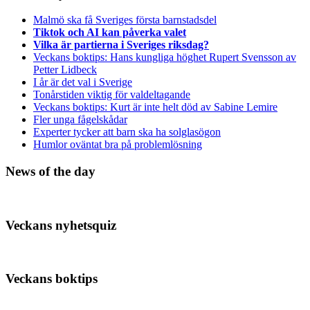
Malmö ska få Sveriges första barnstadsdel
Tiktok och AI kan påverka valet
Vilka är partierna i Sveriges riksdag?
Veckans boktips: Hans kungliga höghet Rupert Svensson av
Petter Lidbeck
I år är det val i Sverige
Tonårstiden viktig för valdeltagande
Veckans boktips: Kurt är inte helt död av Sabine Lemire
Fler unga fågelskådar
Experter tycker att barn ska ha solglasögon
Humlor oväntat bra på problemlösning
News of the day
Veckans nyhetsquiz
Veckans boktips