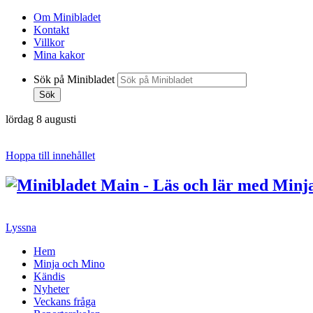
Om Minibladet
Kontakt
Villkor
Mina kakor
Sök på Minibladet
Sök
lördag 8 augusti
Hoppa till innehållet
Lyssna
Hem
Minja och Mino
Kändis
Nyheter
Veckans fråga