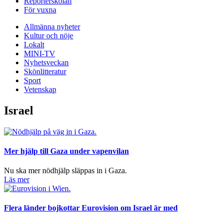
Reporterskolan
För vuxna
Allmänna nyheter
Kultur och nöje
Lokalt
MINI-TV
Nyhetsveckan
Skönlitteratur
Sport
Vetenskap
Israel
Mer hjälp till Gaza under vapenvilan
Nu ska mer nödhjälp släppas in i Gaza.
Läs mer
Flera länder bojkottar Eurovision om Israel är med