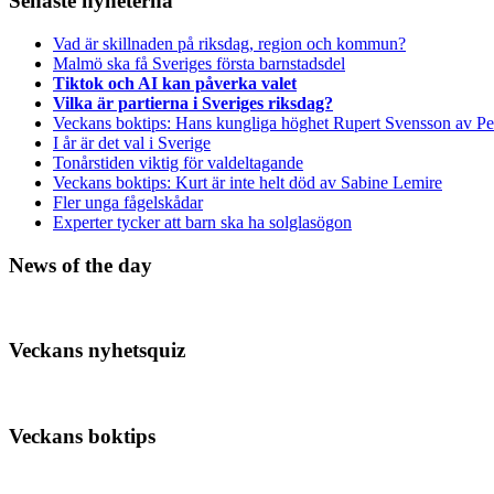
Senaste nyheterna
Vad är skillnaden på riksdag, region och kommun?
Malmö ska få Sveriges första barnstadsdel
Tiktok och AI kan påverka valet
Vilka är partierna i Sveriges riksdag?
Veckans boktips: Hans kungliga höghet Rupert Svensson av Pe
I år är det val i Sverige
Tonårstiden viktig för valdeltagande
Veckans boktips: Kurt är inte helt död av Sabine Lemire
Fler unga fågelskådar
Experter tycker att barn ska ha solglasögon
News of the day
Veckans nyhetsquiz
Veckans boktips